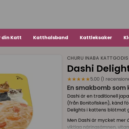
r din Katt
Katthalsband
Kattleksaker
Kl
CHURU INABA KATTGODIS
Dashi Delight
★★★★★
5.00 (1 recension
En smakbomb som ko
Dashi är en traditionell jap
(från Bonitofisken), känd fö
Delights i kattens blötmat g
Men Dashi är mycket mer än 
viktiga näringsämnen, vitam