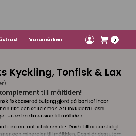
östräd
Varumärken
0
s Kyckling, Tonfisk & Lax
er)
mplement till måltiden!
ansk fiskbaserad buljong gjord på bonitoflingor
r sin rika och salta smak. Att inkludera Dashi
er en extra dimension till måltiden!
bara en fantastisk smak - Dashi tillför samtidigt
iner och mineraler till måltiden. Dashi är dessutom