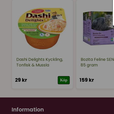
Dashi Delights Kyckling,
Bozita Feline SEN
Tonfisk & Mussla
85 gram
29 kr
159 kr
Köp
Information