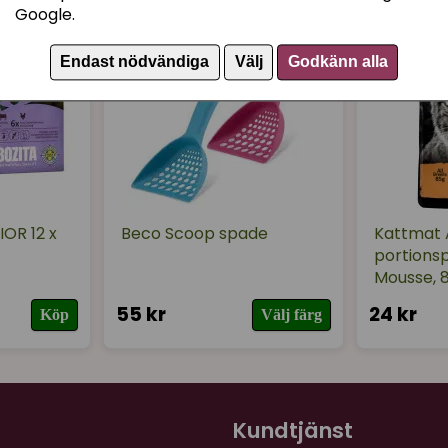
Analytiska komponenter
Google.
88%
Endast nödvändiga
Välj
Godkänn alla
IOR 12 x
Beco Scoop spade
Kattmat A
portions
Mousse, 
55 kr
24 kr
Köp
Välj färg
Kundtjänst