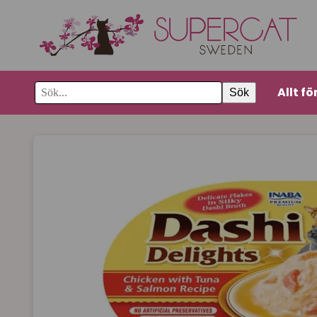
Allt fö
Sök