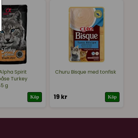
:
Råprotein: 11%, Råfett 0,5%, Råfiber 0,1%, Vätska
lpha Spirit
Churu Bisque med tonfisk
påse Turkey
85 g
19 kr
Köp
Köp