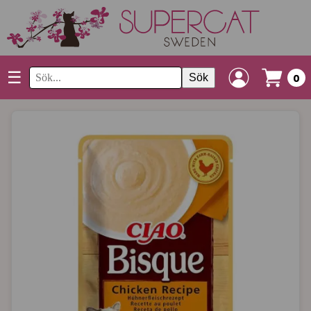
☰
Sök
0