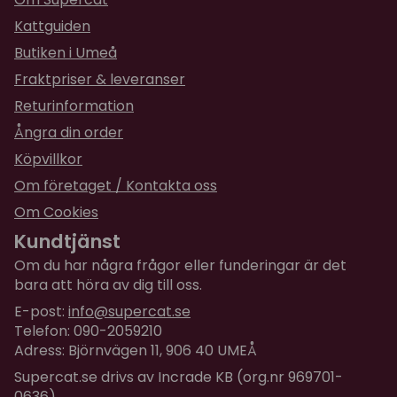
★
★
★
★
★
Anelise
Kattguiden
för 2 år sedan
Butiken i Umeå
Fraktpriser & leveranser
★
★
★
★
★
Arissara
Returinformation
för 2 år sedan
Ångra din order
Mina katter gillar det mycket.
Köpvillkor
★
★
★
★
★
Alexandra
Om företaget / Kontakta oss
för 2 år sedan
Om Cookies
Kundtjänst
Om du har några frågor eller funderingar är det
bara att höra av dig till oss.
E-post:
info@supercat.se
Telefon: 090-2059210
Adress: Björnvägen 11, 906 40 UMEÅ
Supercat.se drivs av Incrade KB (org.nr 969701-
0636)