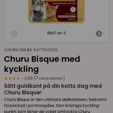
Bild
1 av 4
CHURU INABA KATTGODIS
Churu Bisque med
kyckling
★★★★☆
4.86 (7 recensioner)
Sätt guldkant på din katts dag med
Churu Bisque!
Churu Bisque är den ultimata delikatessen, bekvämt
förpackad i portionspåse. Den krämiga kyckling-
purén, som liknar de ycket omtyckta Churu