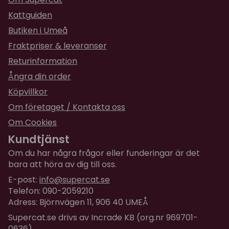
Kattguiden
★
★
★
★
★
Astrid
Butiken i Umeå
för 1 år sedan
Fraktpriser & leveranser
Returinformation
★
★
★
★
★
Arissara
för 1 år sedan
Ångra din order
Super bra, mina katter gillar mycket.
Köpvillkor
Om företaget / Kontakta oss
★
★
★
★
★
Anelise
Om Cookies
för 2 år sedan
Kundtjänst
Om du har några frågor eller funderingar är det
★
★
★
★
★
Arissara
bara att höra av dig till oss.
för 2 år sedan
E-post:
info@supercat.se
Mina katter gillar det mycket.
Telefon: 090-2059210
Adress: Björnvägen 11, 906 40 UMEÅ
★
★
★
★
★
Alexandra
Supercat.se drivs av Incrade KB (org.nr 969701-
för 2 år sedan
0636)