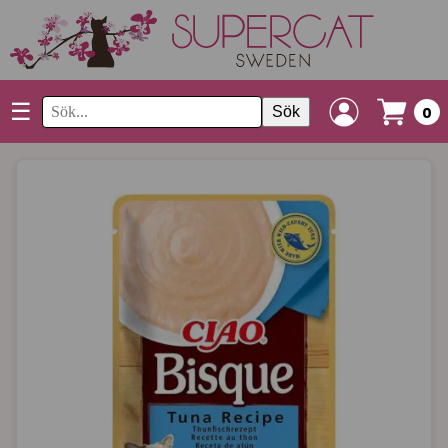
☰
Sök
0