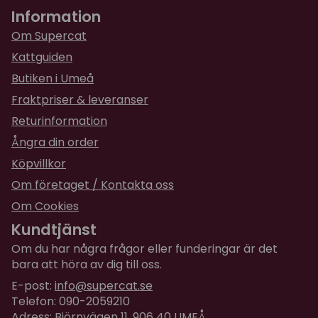
Med pumpa - milt och lättsmält
Information
för 1 år sedan
Mjuk, dubbellagrad textur som katter älskar
Min katt tyckte det var riktigt gott!
Om Supercat
Lågkalori:
ca 17 kcal per bit
Kattguiden
Spannmålsfritt och utan konstgjorda färger eller
konserveringsmedel
Butiken i Umeå
Tillverkad av gårdsuppfödd kyckling av
Fraktpriser & leveranser
livsmedelskvalitet
Returinformation
Dubbla texturer
- krämig inuti, mjuk utanpå
Ångra din order
Förpackning:
Köpvillkor
Innehåller 96 bitar (8 st portionspåsar, individuellt
Om företaget / Kontakta oss
förpackade för att hålla godbitarna färska).
Om Cookies
Varumärke:
Inaba Churu
Kundtjänst
Smak:
Kyckling och pumpa
Om du har några frågor eller funderingar är det
bara att höra av dig till oss.
🐾 Så här ger du dem:
E-post:
info@supercat.se
Ge som ett komplement till kattens vanliga kost.
Telefon: 090-2059210
Ges som godis. Ska inte ersätta fullvärdig måltid.
Adress: Björnvägen 11, 906 40 UMEÅ