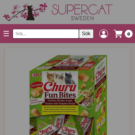
☰
Sök
0