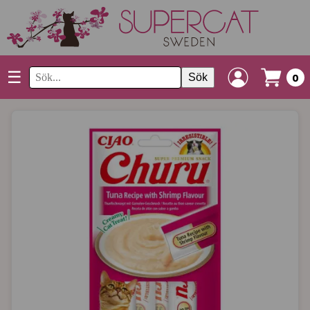
☰
Sök
0