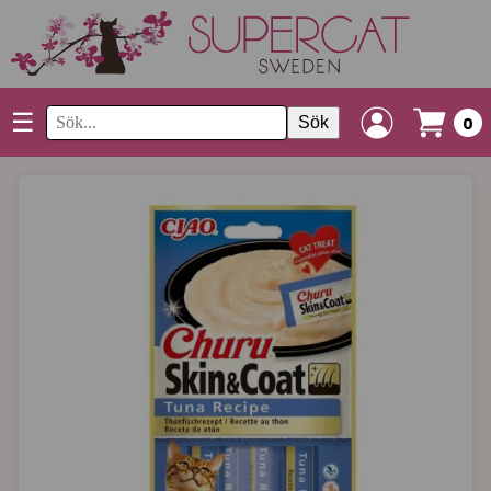
☰
Sök
0