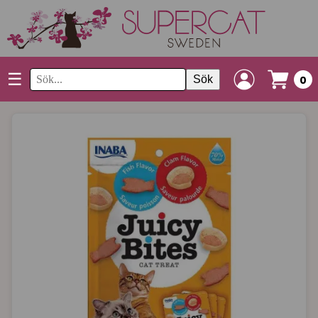
☰
Sök
0