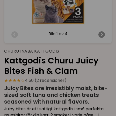
Bild
1 av 4
CHURU INABA KATTGODIS
Kattgodis Churu Juicy
Bites Fish & Clam
★★★★☆
4.50 (2 recensioner)
Juicy Bites are irresistibly moist, bite-
sized soft tuna and chicken treats
seasoned with natural flavors.
Juicy bites är ett saftigt kattgodis i små perfekta
munsbitar för din katt. 2 smaker i varje påse - i