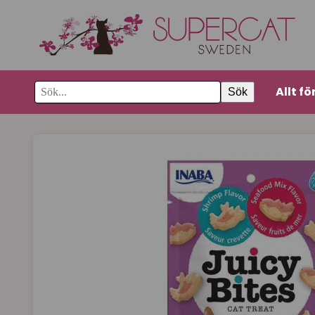
Allt fö
Sök