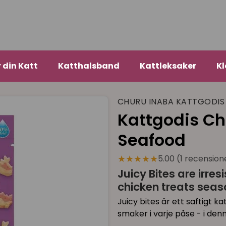
r din Katt
Katthalsband
Kattleksaker
Kl
CHURU INABA KATTGODIS
Kattgodis Ch
Seafood
★★★★★
5.00 (1 recension
Juicy Bites are irres
chicken treats seas
Juicy bites är ett saftigt k
smaker i varje påse - i de