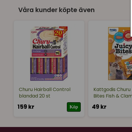
Våra kunder köpte även
Churu Hairball Control
Kattgodis Churu 
blandad 20 st
Bites Fish & Cla
159 kr
49 kr
Köp