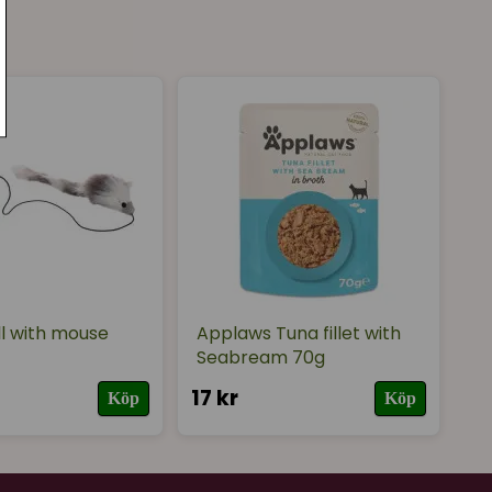
★
★
★
★
★
ll with mouse
Applaws Tuna fillet with
Seabream 70g
17 kr
Köp
Köp