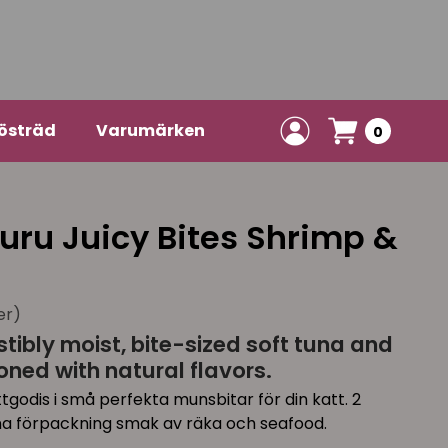
östräd
Varumärken
0
uru Juicy Bites Shrimp &
er)
istibly moist, bite-sized soft tuna and
oned with natural flavors.
attgodis i små perfekta munsbitar för din katt. 2
nna förpackning smak av räka och seafood.