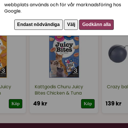
webbplats används och för vår marknadsföring hos
Louise
Google.
för 3 år sedan
Endast nödvändiga
Välj
Godkänn alla
Juicy
Kattgodis Churu Juicy
Crazy ba
m
Bites Chicken & Tuna
49 kr
139 kr
Köp
Köp