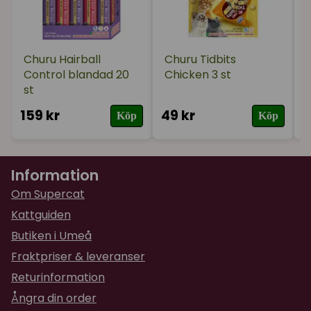
Churu Hairball
Churu Tidbits
Control blandad 20
Chicken 3 st
st
159 kr
49 kr
2
Köp
Köp
Information
Om Supercat
Kattguiden
Butiken i Umeå
Fraktpriser & leveranser
Returinformation
Ångra din order