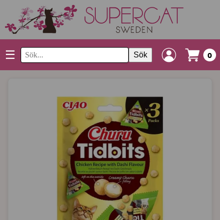
☰
Sök
0