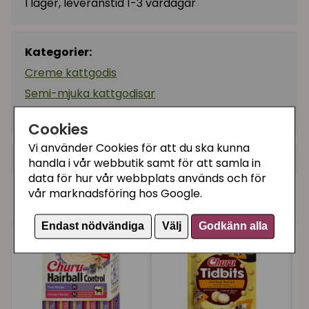
I lager, leveranstid 1-3 vardagar
Kategorier:
Creme kattgodis
Semi-mjuka kattgodisar
Artikelnummer:
798.5056
Cookies
Vi använder Cookies för att du ska kunna
+
Recensioner (1)
handla i vår webbutik samt för att samla in
data för hur vår webbplats används och för
★
★
★
★
★
Sofia
vår marknadsföring hos Google.
Våra kunder köpte även
för 7 månader sedan
Alla mina 5 katter älskar den
Endast nödvändiga
Välj
Godkänn alla