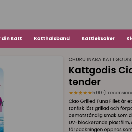
r din Katt
Katthalsband
Kattleksaker
Kl
CHURU INABA KATTGODIS
Kattgodis Cia
tender
★★★★★
5.00 (1 recension
Ciao Grilled Tuna Fillet är e
tonfisk lätt grillad och fö
oemotståndlig smak som d
UV-blockerande plastfilm, s
förpackningen öppnas som