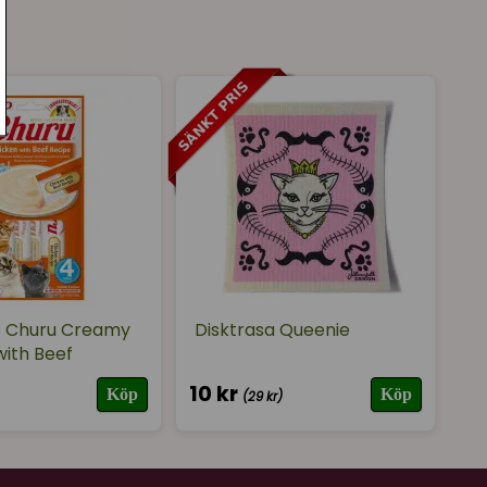
★
★
★
★
★
ck att man fick mer än en skiva med tanke på
s Churu Creamy
Disktrasa Queenie
with Beef
10 kr
Köp
Köp
(29 kr)