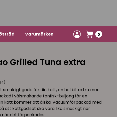
östräd
Varumärken
0
o Grilled Tuna extra
er)
tt smakligt godis för din katt, en hel bit extra mör
rpackad i välsmakande tonfisk-buljong för en
in katt kommer att älska. Vacuumförpackad med
å att kattgodiset ska vara lika smaskigt när
 när det förpackades.