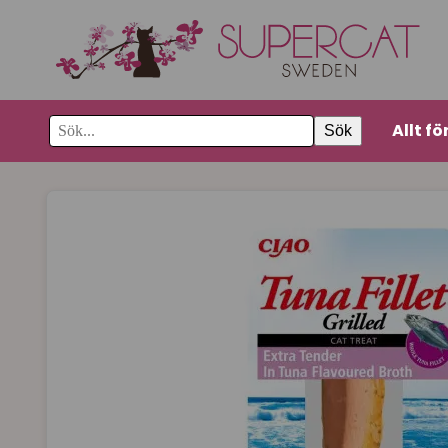
Allt fö
Sök