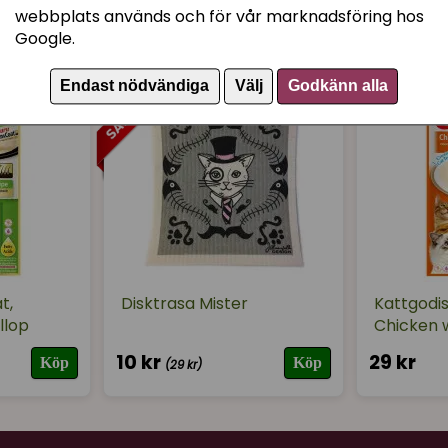
webbplats används och för vår marknadsföring hos
Aleksandra
Google.
för 1 år sedan
Nya favoriten! Önskar do
Endast nödvändiga
Välj
Godkänn alla
priset.
t,
Disktrasa Mister
Kattgodi
llop
Chicken 
10 kr
29 kr
Köp
Köp
(29 kr)