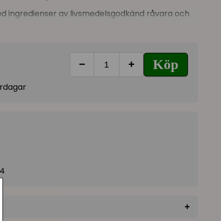
med ingredienser av livsmedelsgodkänd råvara och
och inga konstgjorda konserveringsmedel eller
 i kylskåp, serveras snarast möjligt efter
Köp
−
+
 tonfiskextrakt (0,5%), tapioka, collagen, grönt
vardagar
84
+