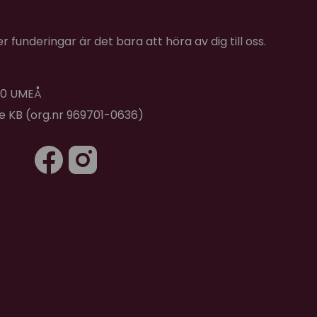
 funderingar är det bara att höra av dig till oss.
 40 UMEÅ
de KB (org.nr 969701-0636)