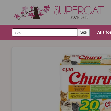
Allt fö
Sök