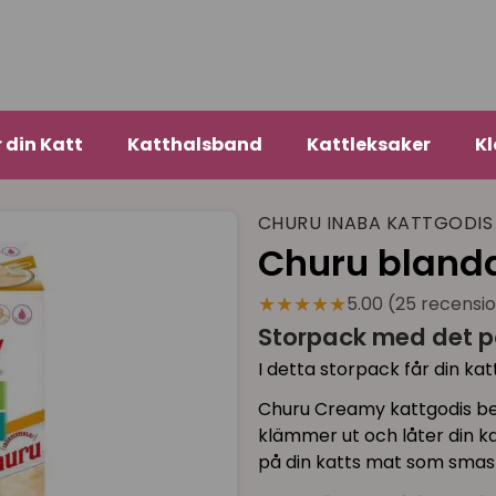
r din Katt
Katthalsband
Kattleksaker
Kl
CHURU INABA KATTGODIS
Churu blanda
★★★★★
5.00 (25 recensi
Storpack med det p
I detta storpack får din kat
Churu Creamy kattgodis be
klämmer ut och låter din k
på din katts mat som smaski