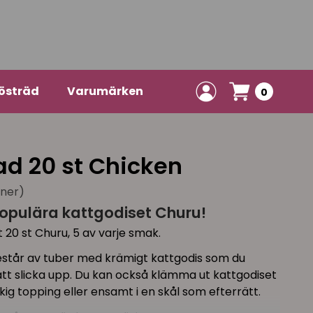
östräd
Varumärken
0
d 20 st Chicken
oner)
opulära kattgodiset Churu!
t 20 st Churu, 5 av varje smak.
står av tuber med krämigt kattgodis som du
att slicka upp. Du kan också klämma ut kattgodiset
g topping eller ensamt i en skål som efterrätt.