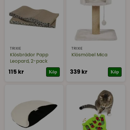
TRIXIE
TRIXIE
Klösbrädor Papp
Klösmöbel Mica
Leopard, 2-pack
115 kr
339 kr
Köp
Köp