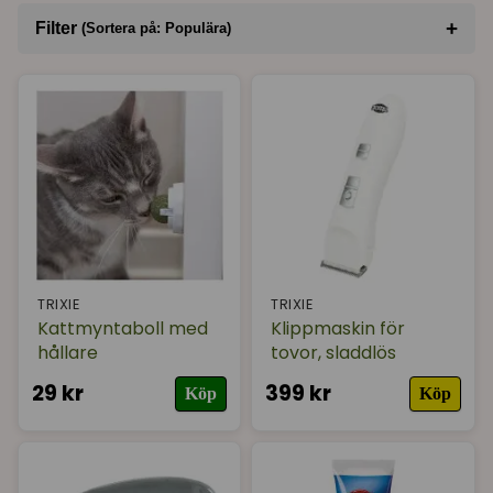
+
Filter
(Sortera på: Populära)
Sortera på
(Populära)
Varumärke
I lager
TRIXIE
TRIXIE
Kattmyntaboll med
Klippmaskin för
hållare
tovor, sladdlös
29 kr
399 kr
Köp
Köp