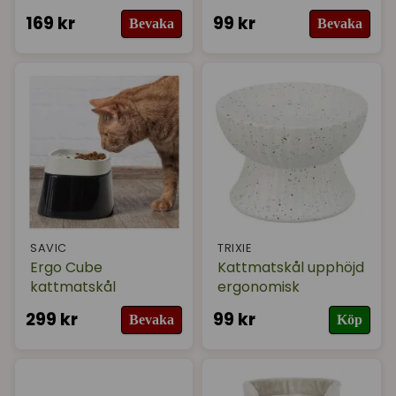
169 kr
99 kr
Bevaka
Bevaka
SAVIC
TRIXIE
Ergo Cube
Kattmatskål upphöjd
kattmatskål
ergonomisk
299 kr
99 kr
Bevaka
Köp