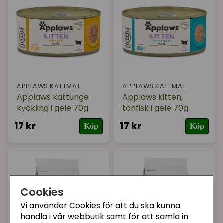
APPLAWS KATTMAT
APPLAWS KATTMAT
Applaws kattunge
Applaws kitten,
kyckling i gele 70g
tonfisk i gele 70g
17 kr
17 kr
Köp
Köp
Cookies
Vi använder Cookies för att du ska kunna
handla i vår webbutik samt för att samla in