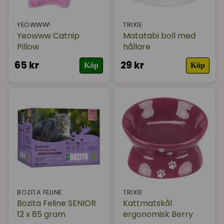
YEOWWW!
TRIXIE
Yeowww Catnip
Matatabi boll med
Pillow
hållare
65 kr
29 kr
Köp
Köp
BOZITA FELINE
TRIXIE
Bozita Feline SENIOR
Kattmatskål
12 x 85 gram
ergonomisk Berry