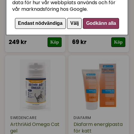
data för hur vår webbplats används och för
vår marknadsföring hos Google.
APPLAWS KATTMAT
APPLAWS KATTMAT
Endast nödvändiga
Välj
Godkänn alla
Applaws senior 2 kg
Applaws senior 400
g
249 kr
69 kr
Köp
Köp
SWEDENCARE
DIAFARM
ArthriAid Omega Cat
Diafarm energipasta
gel
för katt