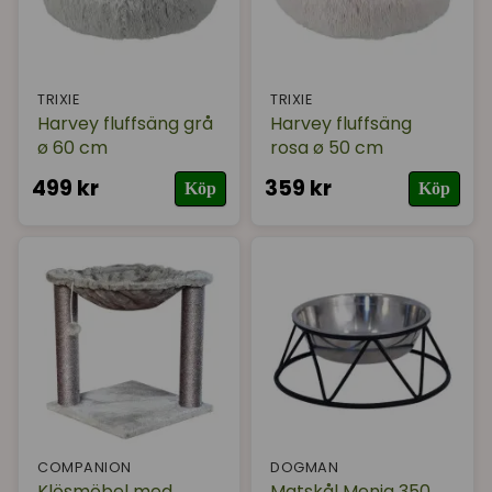
TRIXIE
TRIXIE
Harvey fluffsäng grå
Harvey fluffsäng
ø 60 cm
rosa ø 50 cm
499 kr
359 kr
Köp
Köp
COMPANION
DOGMAN
Klösmöbel med
Matskål Menja 350