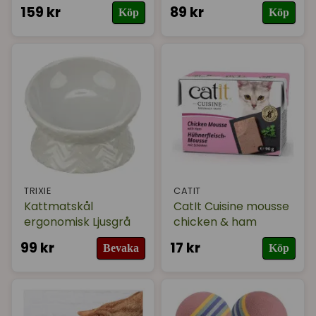
159 kr
89 kr
Köp
Köp
TRIXIE
CATIT
Kattmatskål
CatIt Cuisine mousse
ergonomisk Ljusgrå
chicken & ham
99 kr
17 kr
Bevaka
Köp