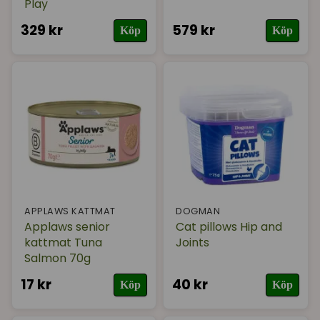
Play
329 kr
579 kr
Köp
Köp
APPLAWS KATTMAT
DOGMAN
Applaws senior
Cat pillows Hip and
kattmat Tuna
Joints
Salmon 70g
17 kr
40 kr
Köp
Köp