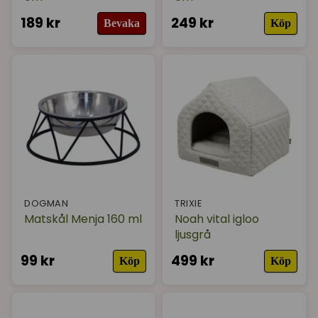
189 kr
249 kr
Bevaka
Köp
DOGMAN
TRIXIE
Matskål Menja 160 ml
Noah vital igloo
ljusgrå
99 kr
499 kr
Köp
Köp