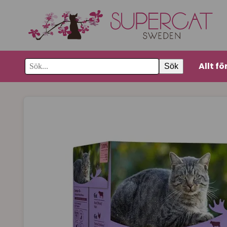
Allt fö
Sök