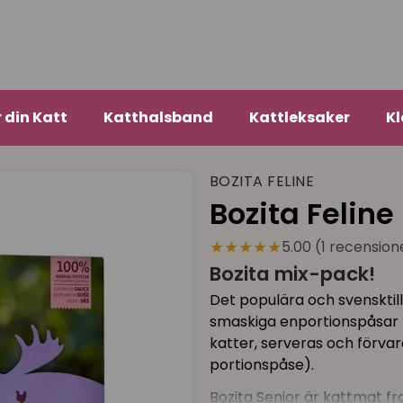
r din Katt
Katthalsband
Kattleksaker
Kl
BOZITA FELINE
Bozita Feline
★★★★★
5.00 (1 recension
Bozita mix-pack!
Det populära och svensktil
smaskiga enportionspåsar me
katter, serveras och förv
portionspåse).
Bozita Senior är kattmat f