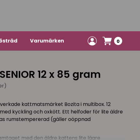
östräd
Varumärken
0
 SENIOR 12 x 85 gram
er)
lverkade kattmatsmärket Bozita i multibox. 12
d kyckling och oxkött. Ett helfoder för lite äldre
aras rumstempererad (gäller oöppnad
ramtaget med den äldre kattens lite lägre