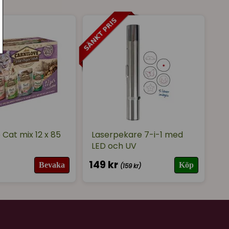
aliska biprodukter* 45% (varav nöt 8%,
 mineralämnen, lignocellulosa 1%, blötdjur och
25%, glukosaminsulfat 0,05%), cikoriainulin (FOS 0,1%)
aror
vit. C 335mg, biotin 0,1mg, taurin 700mg, L-karnitin
sulfat, pentahydrat) 1mg, mangan
rat) 3mg, zink (zinksulfat, monohydrat) 20mg, jod
,1mg
AR
 Cat mix 12 x 85
Laserpekare 7-i-1 med
4% (varav omega-3 0,1%), växttråd 1%, råaska 1,9%
LED och UV
r 0,2%, natrium 0,2%), vatten 82%
149 kr
Bevaka
Köp
(159 kr)
ning bör hållas kall (max + 8°C) och serveras