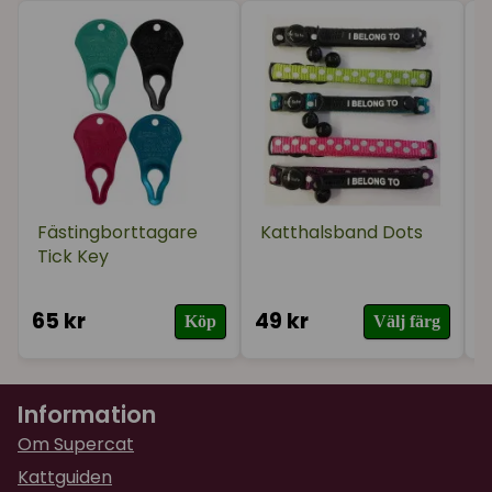
Mats
för 2 år sedan
Vi ska sätta den på halsbandet på hunden idag
Fästingborttagare
Katthalsband Dots
Tick Key
65 kr
49 kr
7
Köp
Välj färg
Information
Om Supercat
Kattguiden