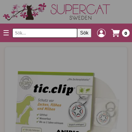
☰
Sök
0