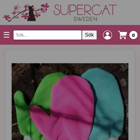
☰
Sök
0