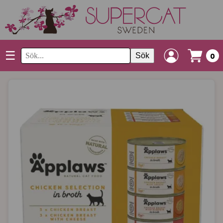
☰
Sök
0