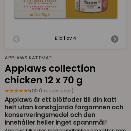
Bild
1 av 4
APPLAWS KATTMAT
Applaws collection
chicken 12 x 70 g
★★★★★
5.00 (1 recensioner)
Applaws är ett blötfoder till din katt
helt utan konstgjorda färgämnen och
konserveringsmedel och den
innehåller heller inget spannmål!
Applaws tillverkas med grundtanken om katten som