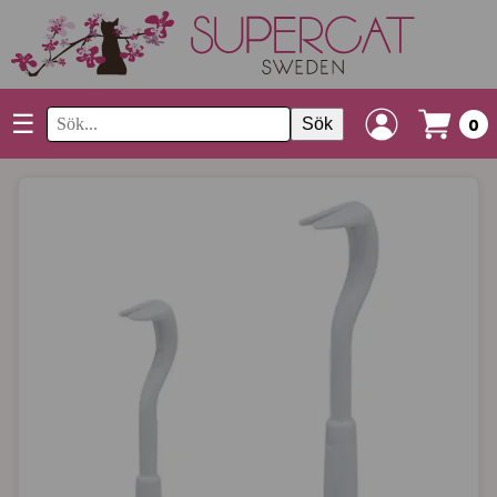
☰
Sök
0