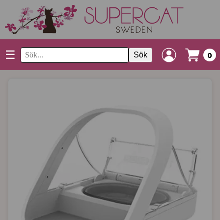
☰
Sök
0