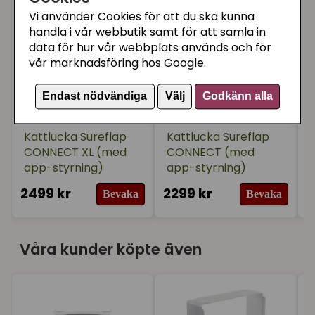
Vi använder Cookies för att du ska kunna
Samma HUB kan kopplas ihop med upp till upp till 10
handla i vår webbutik samt för att samla in
Surefeed-enheter, både foderautomater och
data för hur vår webbplats används och för
kattluckor
vår marknadsföring hos Google.
Observera att HUB:en endast är kompatibel med
SurePetcares produkter som heter CONNECT
Endast nödvändiga
Välj
Godkänn alla
Kattlucka Sureflap
Kattlucka Sureflap
CONNECT XL (med
CONNECT (med
app-styrning)
app-styrning)
2499 kr
2299 kr
2
Bevaka
Bevaka
Våra kunder köpte även