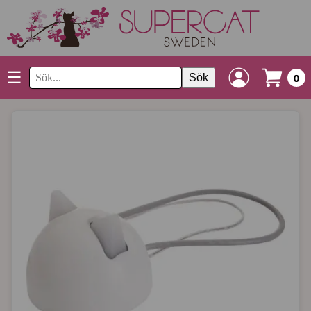
☰
Sök
0