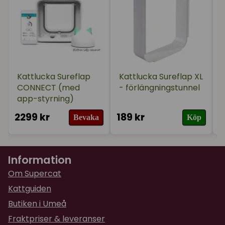
Kattlucka Sureflap
Kattlucka Sureflap XL
CONNECT (med
- förlängningstunnel
app-styrning)
2299 kr
189 kr
2
Bevaka
Köp
Information
Om Supercat
Kattguiden
Butiken i Umeå
Fraktpriser & leveranser