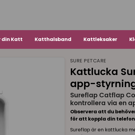
r din Katt
Katthalsband
Kattleksaker
Kl
SURE PETCARE
Kattlucka S
app-styrnin
Sureflap Catflap Co
kontrollera via en 
Observera att du behöve
för att koppla din telefon
Sureflap är en kattlucka m