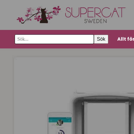
Allt fö
Sök