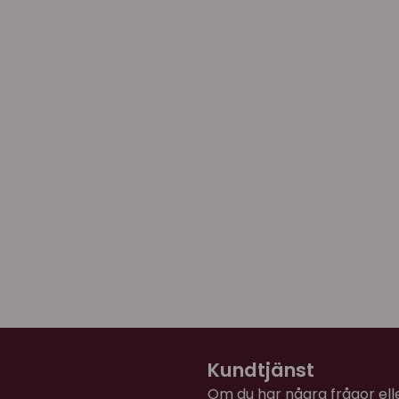
Instruktionsbok på enge
Microchip är en enkel ID-
(raskatter är alltid micro
rekommenderar att du anvä
halsband i kombination me
microchipet inte är en syn
bort.
Kundtjänst
Om du har några frågor eller