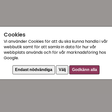
Dela appen och luckan
kattvakters telefoner.
Välja vilka katter som f
Man kan självklart även vä
som en vanlig kattlucka o
Cookies
stängning som gör att det i
Vi använder Cookies för att du ska kunna handla i vår
förekomma såsom med de fle
webbutik samt för att samla in data för hur vår
batterier (ingår ej) som byt
webbplats används och för vår marknadsföring hos
Google.
Inbyggnadsdjup: 3-60
Mått: 21 x 21 cm
Endast nödvändiga
Välj
Godkänn alla
Invändigt mått: 16,5 x 17
Luckans mått: 14,2 x 12
Sureflap kan läsa alla e
Sureflap läser 15-siffriga, 1
programmerade chipkoder i
programmeras för 32 olika