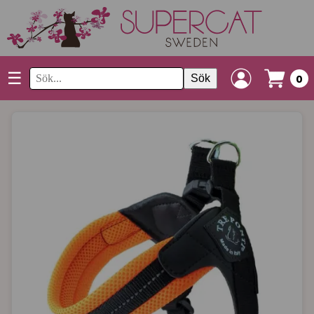
☰
Sök
0