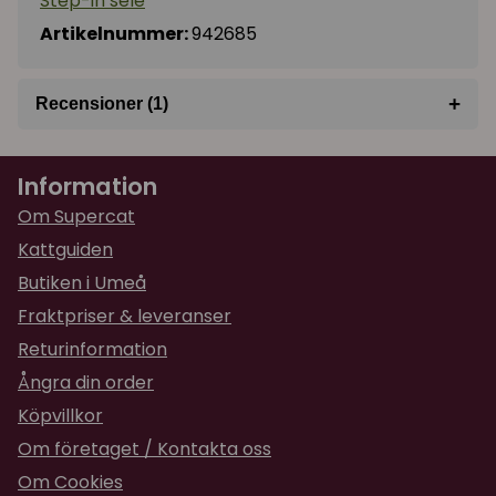
Step-in sele
kroppstyper på katter, därför kan ibland en katt
som väger 5 kg behöva t ex storlek 1,5.
Artikelnummer:
942685
+
Recensioner (1)
★
★
★
★
★
Isabella
Information
för 3 år sedan
Bra passform, känns ganska rymningsäker.
Om Supercat
Kattguiden
Butiken i Umeå
Fraktpriser & leveranser
Returinformation
Ångra din order
Köpvillkor
Om företaget / Kontakta oss
Om Cookies