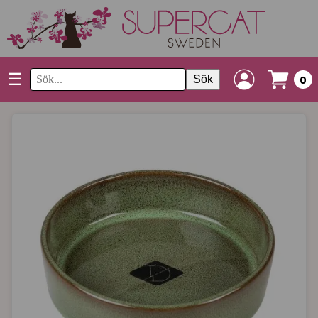
☰
Sök
0