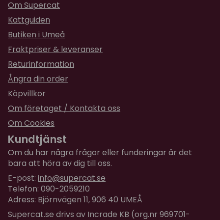
Storlek:
13,5 x 13,5 x 4,5 cm
Om Supercat
Kattguiden
Rymmer:
200 ml
Butiken i Umeå
Fraktpriser & leveranser
Returinformation
Ångra din order
Köpvillkor
Om företaget / Kontakta oss
Om Cookies
Kundtjänst
Om du har några frågor eller funderingar är det
bara att höra av dig till oss.
E-post:
info@supercat.se
Telefon: 090-2059210
Adress: Björnvägen 11, 906 40 UMEÅ
Supercat.se drivs av Incrade KB (org.nr 969701-