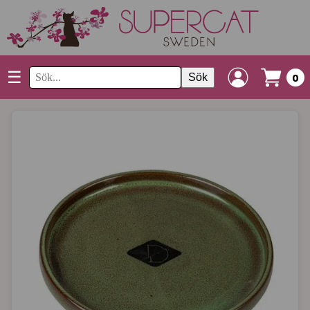
☰
Sök
0