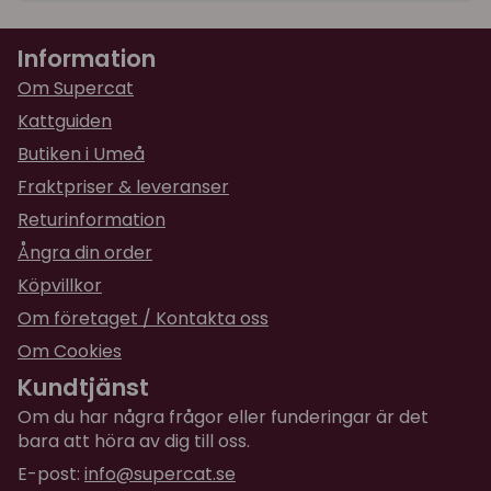
★
★
★
★
★
Cecilia
Information
för 2 år sedan
Om Supercat
Kattguiden
Butiken i Umeå
Fraktpriser & leveranser
Returinformation
Ångra din order
Köpvillkor
Om företaget / Kontakta oss
Om Cookies
Kundtjänst
Om du har några frågor eller funderingar är det
bara att höra av dig till oss.
E-post:
info@supercat.se