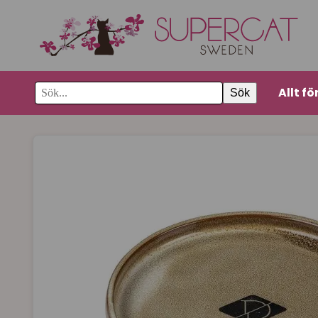
Allt fö
Sök