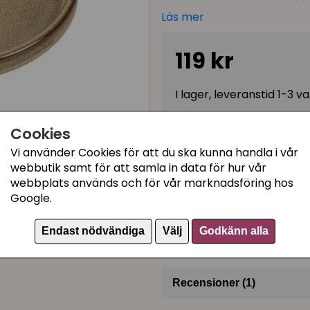
på golvet när den ska äta.
Läs mer
Jasper är en robust skål - 
119 kr
gummifötter så att den står
Keramikfat för kattma
I lager, leveranstid 1-3 
8 mm tjock keramik
Modern glasyr-design
Cookies
Gummifötter undertill
Kategorier:
Vi använder Cookies för att du ska kunna handla i vår
Idealisk för katter
webbutik samt för att samla in data för hur vår
Kattmatskålar med låg 
Hantverksmässig keram
webbplats används och för vår marknadsföring hos
Matskålar
Google.
Storlek:
13 x 13 x 2,5cm
Matskålar i keramik
Artikelnummer:
D62146
Endast nödvändiga
Välj
Godkänn alla
Recensioner (1)