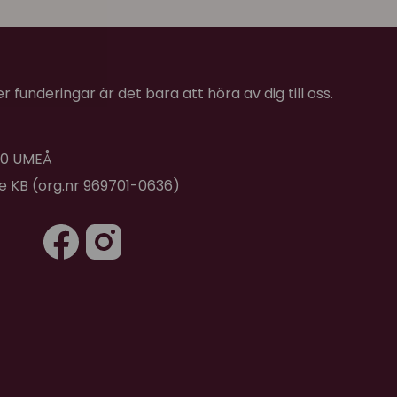
★
★
★
★
★
ror vilket var tacksamt. Den mäter ungefär 8 mm.
ungerade väldigt bra för alla fyra katter.
ts så jag köpte två.
 funderingar är det bara att höra av dig till oss.
sla av att vara tillverkade för hand.
 40 UMEÅ
de KB (org.nr 969701-0636)