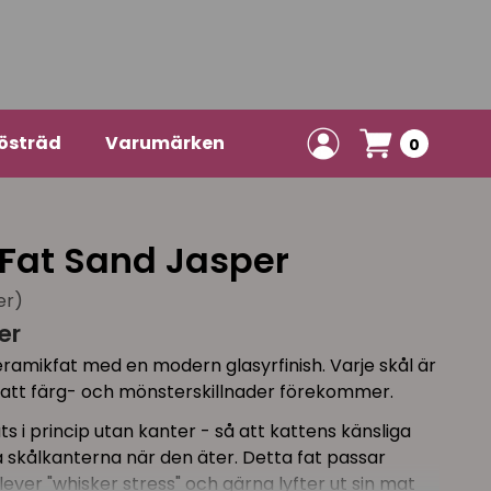
östräd
Varumärken
0
Fat Sand Jasper
er)
er
amikfat med en modern glasyrfinish. Varje skål är
 att färg- och mönsterskillnader förekommer.
 i princip utan kanter - så att kattens känsliga
a skålkanterna när den äter. Detta fat passar
ever "whisker stress" och gärna lyfter ut sin mat