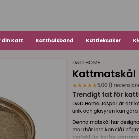
r din Katt
Katthalsband
Kattleksaker
Kl
D&D HOME
Kattmatskål 
★★★★★
5.00 (1 recension
Trendigt fat för katt
D&D Home Jasper är ett ker
unik och glasyren kan göra
Denna matskål har designats
morrhår inte kan slå i någr
perfekt för katter som uppl