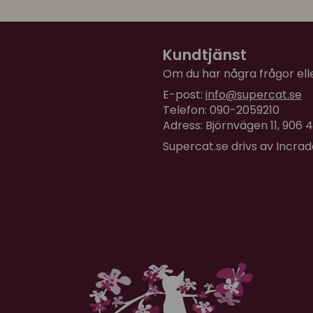
Rickard
för 3 år sedan
Kanten är lägre än man t
Kundtjänst
Det var positivt för mig, f
De är ganska små i omkre
Om du har några frågor eller
E-post:
info@supercat.se
Mycket snygga med en kän
Telefon: 090-2059210
Adress: Björnvägen 11, 906
Supercat.se drivs av Incra