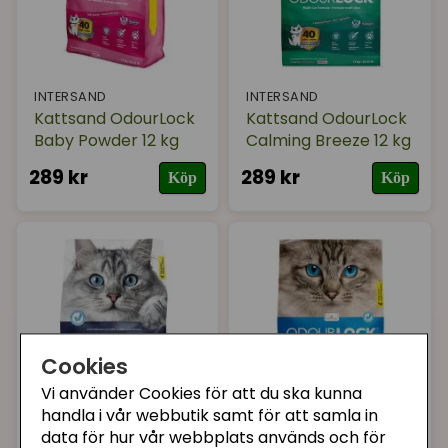
INTERSAND
INTERSAND
Kattsand OdourLock
Kattsand OdourLock
Baby Powder 12 kg
Calming Breeze 12 kg
289 kr
289 kr
Köp
Köp
Cookies
Vi använder Cookies för att du ska kunna
handla i vår webbutik samt för att samla in
INTERSAND
INTERSAND
data för hur vår webbplats används och för