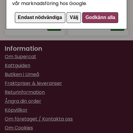
Kattsand OdourLock
Kattsand OdourLock
vår marknadsföring hos Google.
Lavender Field 12 kg
Parfymfri Multicat 12
kg
Endast nödvändiga
Välj
Godkänn alla
289 kr
289 kr
Köp
Köp
Information
Om Supercat
Kattguiden
Butiken i Umeå
Fraktpriser & leveranser
Returinformation
Ångra din order
Köpvillkor
Om företaget / Kontakta oss
Om Cookies