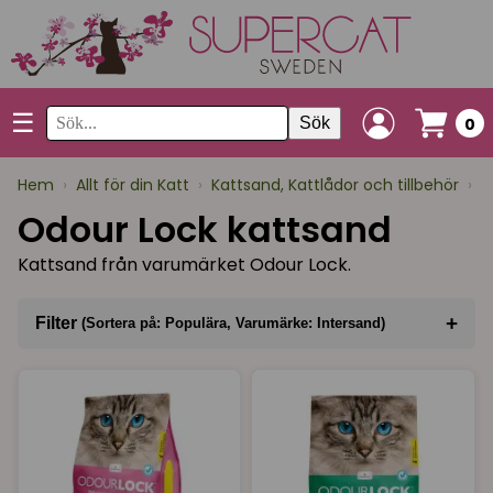
☰
Sök
0
Hem
›
Allt för din Katt
›
Kattsand, Kattlådor och tillbehör
›
K
Odour Lock kattsand
Kattsand från varumärket Odour Lock.
+
Filter
(Sortera på: Populära, Varumärke: Intersand)
Sortera på
(Populära)
Varumärke
(Intersand)
I lager