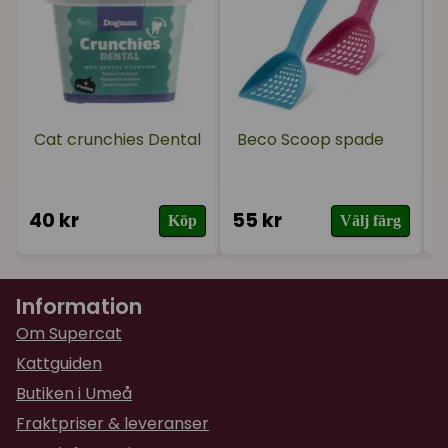
Kattsanden är ej parfymerad och väldigt dammfri
för att vara en klassisk kattsand.
Vikt: 12 kg
Cat crunchies Dental
Beco Scoop spade
40 kr
55 kr
3
Köp
Välj färg
Information
Om Supercat
Kattguiden
Butiken i Umeå
Fraktpriser & leveranser