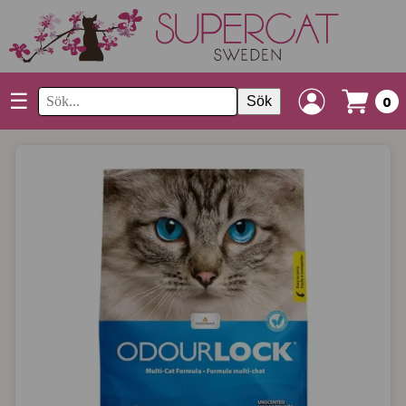
☰
Sök
0