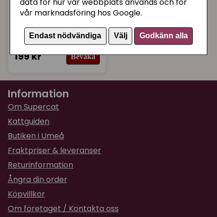
data för hur vår webbplats används och för
FOURFRIENDS KATTMAT
vår marknadsföring hos Google.
FourFriends
Kattsand
Endast nödvändiga
Välj
Godkänn alla
Oparfymerad 10 kg
199 kr
Bevaka
Information
Om Supercat
Kattguiden
Butiken i Umeå
Fraktpriser & leveranser
Returinformation
Ångra din order
Köpvillkor
Om företaget / Kontakta oss