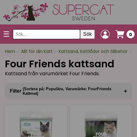
☰
Sök
0
Hem
›
Allt för din Katt
›
Kattsand, Kattlådor och tillbehör
›
K
Four Friends kattsand
Kattsand från varumärket Four Friends.
(Sortera på: Populära, Varumärke: FourFriends
+
Filter
Kattmat)
Sortera på
(Populära)
Varumärke
(FourFriends Kattmat)
I lager