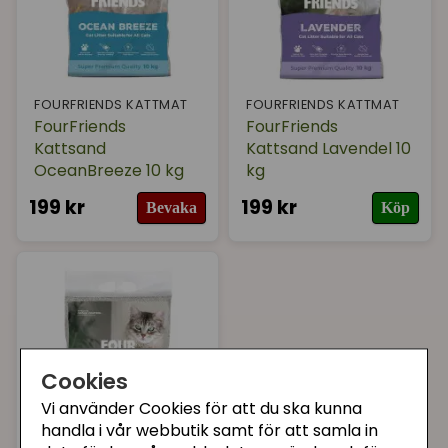
FOURFRIENDS KATTMAT
FOURFRIENDS KATTMAT
FourFriends
FourFriends
Kattsand
Kattsand Lavendel 10
OceanBreeze 10 kg
kg
199 kr
199 kr
Bevaka
Köp
Cookies
Vi använder Cookies för att du ska kunna
handla i vår webbutik samt för att samla in