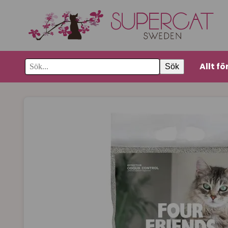
Allt fö
Sök