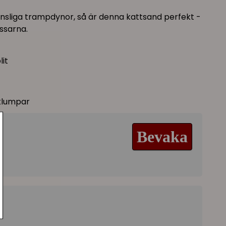
änsliga trampdynor, så är denna kattsand perfekt -
ssarna.
it
 klumpar
Bevaka