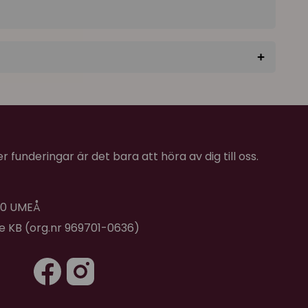
+
★
★
★
★
★
★
★
★
★
★
 funderingar är det bara att höra av dig till oss.
e jag och katterna gillar den. Klumpar bra och
 40 UMEÅ
de KB (org.nr 969701-0636)