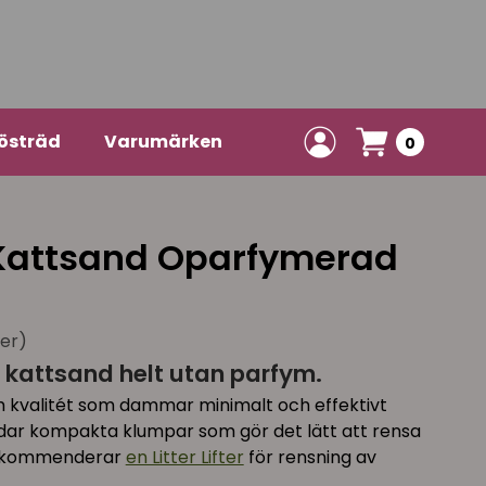
östräd
Varumärken
0
 Kattsand Oparfymerad
ner)
k kattsand helt utan parfym.
 kvalitét som dammar minimalt och effektivt
bildar kompakta klumpar som gör det lätt att rensa
rekommenderar
en Litter Lifter
för rensning av