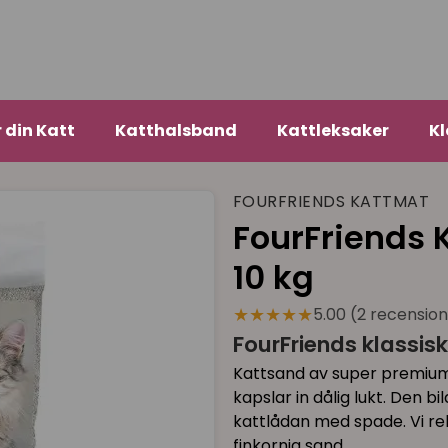
r din Katt
Katthalsband
Kattleksaker
Kl
FOURFRIENDS KATTMAT
FourFriends
10 kg
★★★★★
5.00 (2 recensio
FourFriends klassis
Kattsand av super premium
kapslar in dålig lukt. Den 
kattlådan med spade. Vi 
finkornig sand.