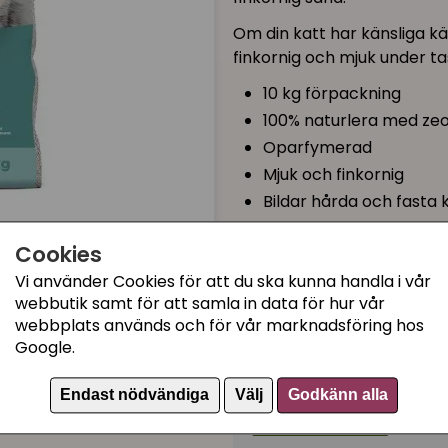
Om din katt har känsliga k
finkornig och mjuk under ta
10 kg förpackning
100% naturlera med zeol
Oparfymerad
Mjuk och finkornig
Bildar hårda och fasta
Cookies
199 kr
Vi använder Cookies för att du ska kunna handla i vår
webbutik samt för att samla in data för hur vår
Tillfälligt slut
webbplats används och för vår marknadsföring hos
Google.
Endast nödvändiga
Välj
Godkänn alla
Kategorier:
Kattsand klassisk