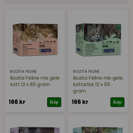
Sortera på
(Populära)
Varumärke
(Bozita Feline)
I lager
BOZITA FELINE
BOZITA FELINE
Bozita Feline mix gele
Bozita Feline mix gele
kött 12 x 85 gram
kött&fisk 12 x 85
gram
166 kr
166 kr
Köp
Köp