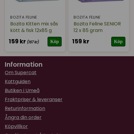
BOZITA FELINE
BOZITA FELINE
Bozita Kitten mix sås
Bozita Feline SENIOR
kött & fisk 12x85 g
12 x 85 gram
159 kr
159 kr
Köp
Köp
(167 kr)
Information
Om Supercat
Kattguiden
Butiken i Umeå
Fraktpriser & leveranser
Returinformation
Ångra din order
Köpvillkor