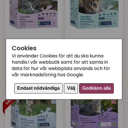
BOZITA FELINE
BOZITA FELINE
Cookies
Bozita Feline mix sås
Bozita Feline mix sås
kött 12 x 85 gram
kött&fisk 12 x 85
Vi använder Cookies för att du ska kunna
gram
handla i vår webbutik samt för att samla in
data för hur vår webbplats används och för
166 kr
166 kr
Köp
Bevaka
vår marknadsföring hos Google.
Endast nödvändiga
Välj
Godkänn alla