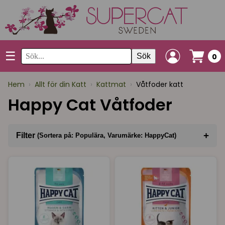
☰
Sök
0
Hem
›
Allt för din Katt
›
Kattmat
›
Våtfoder katt
Happy Cat Våtfoder
+
Filter
(Sortera på: Populära, Varumärke: HappyCat)
Sortera på
(Populära)
Varumärke
(HappyCat)
I lager