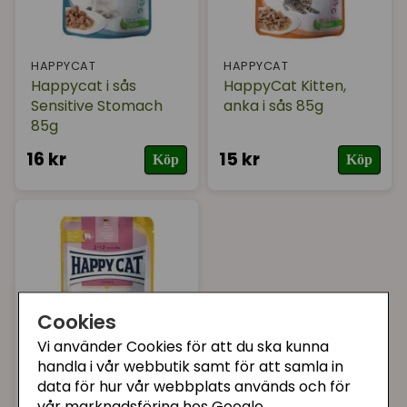
HAPPYCAT
HAPPYCAT
Happycat i sås
HappyCat Kitten,
Sensitive Stomach
anka i sås 85g
85g
16 kr
15 kr
Köp
Köp
Cookies
Vi använder Cookies för att du ska kunna
handla i vår webbutik samt för att samla in
data för hur vår webbplats används och för
HAPPYCAT