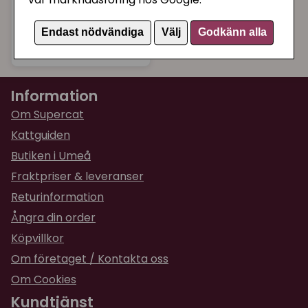
vår marknadsföring hos Google.
HappyCat Kitten,
fågel i sås 85g
Endast nödvändiga
Välj
Godkänn alla
15 kr
Köp
Information
Om Supercat
Kattguiden
Butiken i Umeå
Fraktpriser & leveranser
Returinformation
Ångra din order
Köpvillkor
Om företaget / Kontakta oss
Om Cookies
Kundtjänst