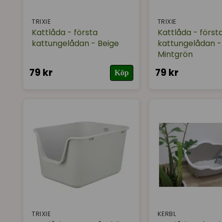
TRIXIE
TRIXIE
Kattlåda - första
Kattlåda - först
kattungelådan - Beige
kattungelådan -
Mintgrön
79 kr
79 kr
Köp
TRIXIE
KERBL