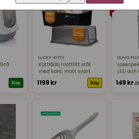
LUCKY-KITTY
DUVO PLU
 Grå
Kattlåda rostfritt stål
Laserpek
med kant, matt svart
LED och
1199 kr
149 kr
Köp
Köp
(1