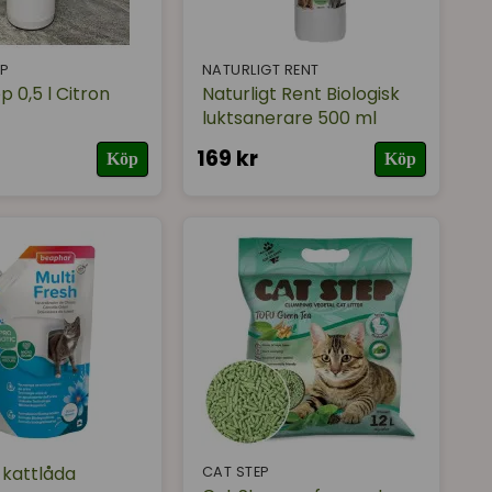
om du tycker att kattlådan stinker så gör din katt
påse när till hands så att det är lätt!
grönsåpa) och fyller på med nytt.
P
NATURLIGT RENT
r katten och då kan avföringen lukta extra dåligt.
 0,5 l Citron
Naturligt Rent Biologisk
luktsanerare 500 ml
väll. Kanske varannan månad, eller oftare, så
169 kr
Köp
Köp
umpar precis som vanlig kattsand, det är inte lika
kattlåda
CAT STEP