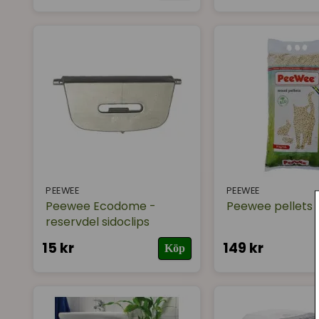
PEEWEE
PEEWEE
Peewee Ecodome -
Peewee pellets 14
reservdel sidoclips
15 kr
149 kr
Köp