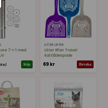
S
LITTER LIFTER
are 7-i-1 med
Litter lifter Travel
 UV
kattlådespade
69 kr
Köp
Bevaka
59 kr)