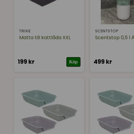
TRIXIE
SCENTSTOP
Matta till kattlåda XXL
Scentstop 0,5 l 
199 kr
499 kr
Köp