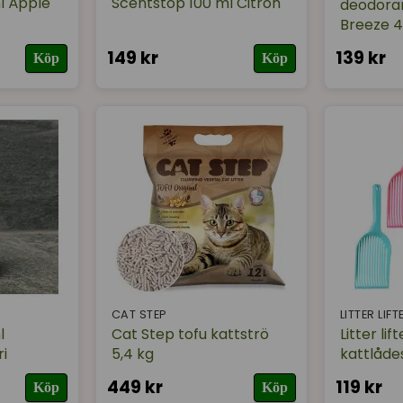
l Äpple
Scentstop 100 ml Citron
deodora
Breeze 4
149 kr
139 kr
Köp
Köp
CAT STEP
LITTER LIFT
l
Cat Step tofu kattströ
Litter lif
i
5,4 kg
kattlåd
449 kr
119 kr
Köp
Köp