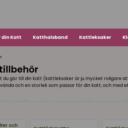
r din Katt
Katthalsband
Kattleksaker
Kl
ör
tillbehör
u gör till din katt (kattleksaker är ju mycket roligare at
nvända och en storlek som passar för din katt, och med ett
ttlådor, kattlådor med huv, snygga möbellösningar som dölj
and, kattströ, spadar, bajspåsar, mattor och allt det du
lter och