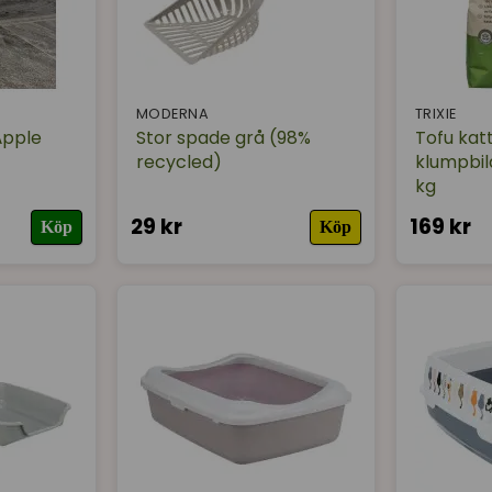
MODERNA
TRIXIE
Äpple
Stor spade grå (98%
Tofu katt
recycled)
klumpbild
kg
29 kr
169 kr
Köp
Köp