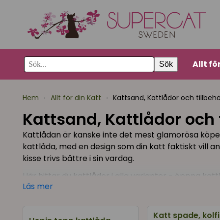
Allt fö
Sök
Hem
›
Allt för din Katt
›
Kattsand, Kattlådor och tillbeh
Kattsand, Kattlådor och 
Kattlådan är kanske inte det mest glamorösa köpet d
kattlåda, med en design som din katt faktiskt vill a
kisse trivs bättre i sin vardag.
Här hittar du kattlådor i alla varianter - öppna ka
Läs mer
samt speciallådor som Hopin och PeeWee. Samt katts
Hur stor ska kattlådan vara?
Katt spade, kolfi