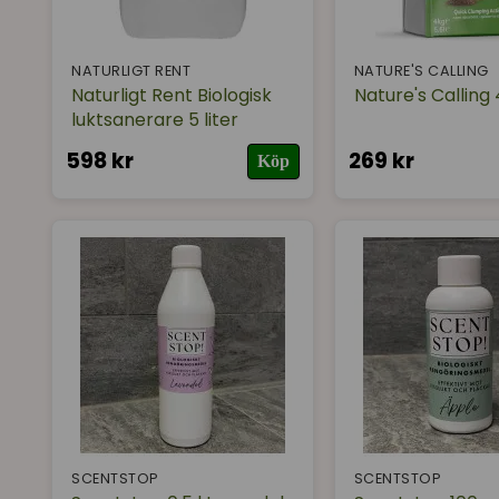
1. Man rengör kattlådan för sällan och för dåligt. T
troligtvis detsamma. Hjälp din katt hålla rent geno
2. Man "pytsar på" med lite mer sand hela tiden, m
NATURLIGT RENT
NATURE'S CALLING
3. Man behöver söka anledningen till lukten i katten
Naturligt Rent Biologisk
Nature's Calling 
luktsanerare 5 liter
Köp ett bra foder av bra kvalité, ett bra strö till
tömmer du hela kattlådan - skurar den, och fyller 
598 kr
269 kr
Köp
Vår personliga favorit (jag och mina katters) är ka
tungt så det är lättare att hantera, och det damm
// Jessica på Supercat.se
SCENTSTOP
SCENTSTOP