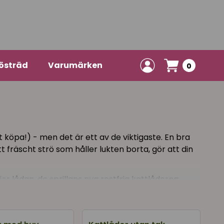
östräd
Varumärken
0
t köpa!) - men det är ett av de viktigaste. En bra
 fräscht strö som håller lukten borta, gör att din
er lådan, de sprillans nya rostfria kattlådorna
 behöver för att hålla rent.