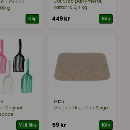
Cat Step parfymerat
nt - Ocean
kattströ 5,4 kg
00 g
449 kr
Köp
Köp
ER
TRIXIE
ter Original
Matta till kattlåda Beige
espade
59 kr
Välj färg
Köp