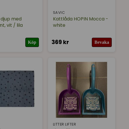
SAVIC
 djup med
Kattlåda HOPIN Mocca -
, vit / lila
white
369 kr
Köp
Bevaka
LITTER LIFTER