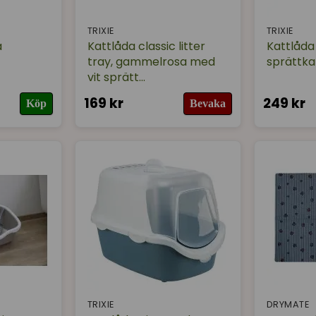
TRIXIE
TRIXIE
a
Kattlåda classic litter
Kattlåda
tray, gammelrosa med
sprättkant
vit sprätt...
169 kr
249 kr
Köp
Bevaka
TRIXIE
DRYMATE