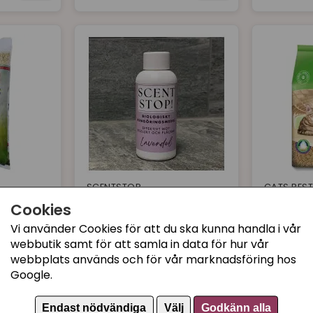
SCENTSTOP
CATS BES
 liter
Scentstop 100 ml
Cats Bes
Cookies
Lavendel
L / 10 kg
Vi använder Cookies för att du ska kunna handla i vår
149 kr
379 kr
webbutik samt för att samla in data för hur vår
Köp
Köp
webbplats används och för vår marknadsföring hos
Google.
Endast nödvändiga
Välj
Godkänn alla