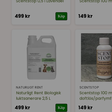
Scentstop 0,5 l Lavendel
Scentstop 100 m
499 kr
149 kr
Köp
NATURLIGT RENT
SCENTSTOP
Naturligt Rent Biologisk
Scentstop 100 m
luktsanerare 2,5 L
doftlös/parfymfr
499 kr
149 kr
Köp