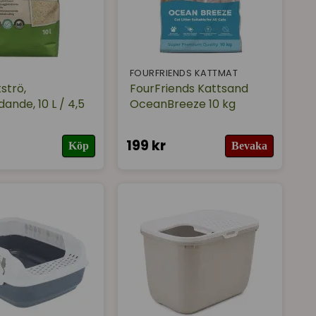
FOURFRIENDS KATTMAT
strö,
FourFriends Kattsand
ande, 10 L / 4,5
OceanBreeze 10 kg
199 kr
Köp
Bevaka