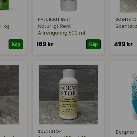
änk på att din katt har mycket känsligare luktsinne än du, 
m att tömma kattlådan morgon och kväll, ha spade och bajs
an tömmer aldrig hela kattlådan, skurar ur den (med lite 
NATURLIGT RENT
SCENTSTO
s foder, man ger ett foder av dålig kvalité som inte passa
4 kg
Naturligt Rent
Scentstop
Allrengöring 500 ml
 kattlådan av bra kvalité och rensa kattlådan morgon och k
på den på nytt strö/kattsand!
169 kr
499 kr
Köp
Köp
ttströet
Cats Best
. Det luktar "träigt och fräscht", det kl
ar mindre.
Beaphar 
SCENTSTOP