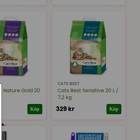
T
CATS BEST
t Nature Gold 20
Cats Best Sensitive 20 L /
7,2 kg
329 kr
Köp
Köp