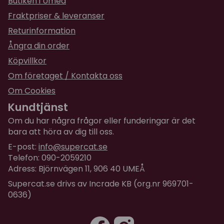
Butiken i Umeå
Fraktpriser & leveranser
Returinformation
Ångra din order
Köpvillkor
Om företaget / Kontakta oss
Om Cookies
Kundtjänst
Om du har några frågor eller funderingar är det
bara att höra av dig till oss.
E-post:
info@supercat.se
Telefon: 090-2059210
Adress: Björnvägen 11, 906 40 UMEÅ
Supercat.se drivs av Incrade KB (org.nr 969701-
0636)