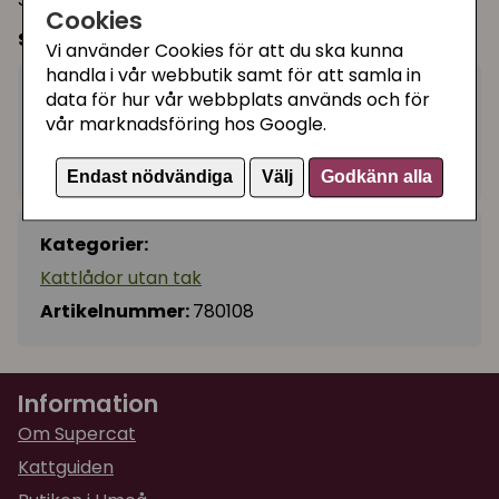
Cookies
Storlek:
50 x 38 x 14 cm
Vi använder Cookies för att du ska kunna
handla i vår webbutik samt för att samla in
149 kr
data för hur vår webbplats används och för
Köp
−
+
vår marknadsföring hos Google.
I lager, leveranstid 1-3 vardagar
Endast nödvändiga
Välj
Godkänn alla
Kategorier:
Kattlådor utan tak
Artikelnummer:
780108
Information
Om Supercat
Kattguiden