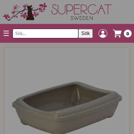
☰
Sök
0