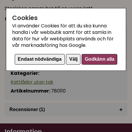
Storleken passar bra till en vuxen katt.
Cookies
Storlek:
50 x 38 x 14 cm
Vi använder Cookies för att du ska kunna
handla i vår webbutik samt för att samla in
149 kr
Köp
−
+
data för hur vår webbplats används och för
vår marknadsföring hos Google.
I lager, leveranstid 1-3 vardagar
Endast nödvändiga
Välj
Godkänn alla
Kategorier:
Kattlådor utan tak
Artikelnummer:
780110
+
Recensioner (1)
★
★
★
★
★
Andreas
Information
för 1 år sedan