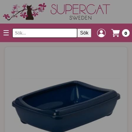
☰
Sök
0