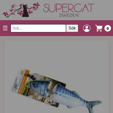
☰
Sök
0