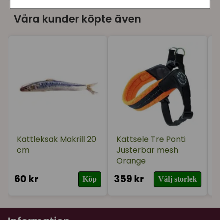
★
★
★
★
★
Ann
Våra kunder köpte även
för 2 år sedan
Kattleksak Makrill 20
Kattsele Tre Ponti
cm
Justerbar mesh
Orange
60 kr
359 kr
5
Köp
Välj storlek