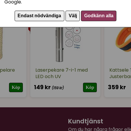
Stor favorit hos mina kiss
Google.
Johanna
Endast nödvändiga
Välj
Godkänn alla
för 2 år sedan
Prasslar precis lagom, ka
Johanna
för 2 år sedan
Prasslar precis lagom, ka
tpelare
Laserpekare 7-i-1 med
Kattsele 
LED och UV
Justerba
149 kr
359 kr
Köp
Köp
(159 kr)
Kundtjänst
Om du har några frågor eller