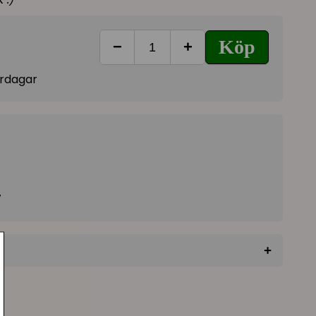
Köp
−
+
vardagar
7
+
★
★
★
★
★