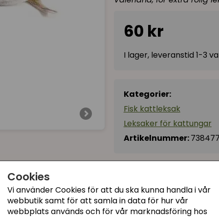
60 kr
I lager, leveranstid 1-3 
Kategorier:
Fisk kattleksak
Leksaker för kattungar
Artikelnummer:
73847
Recensioner (3)
Cookies
Vi använder Cookies för att du ska kunna handla i vår
Pernilla
webbutik samt för att samla in data för hur vår
för 1 år sedan
webbplats används och för vår marknadsföring hos