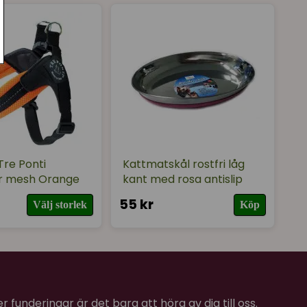
ar!
★
★
★
★
★
tten dribblar gärna denna fram på golvet!
★
★
★
★
★
tten dribblar gärna denna fram på golvet!
Tre Ponti
Kattmatskål rostfri låg
r mesh Orange
kant med rosa antislip
55 kr
Välj storlek
Köp
 funderingar är det bara att höra av dig till oss.