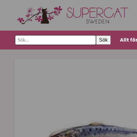
Allt fö
Sök