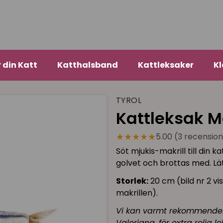
r din Katt
Katthalsband
Kattleksaker
Kl
TYROL
Kattleksak M
★★★★★
5.00 (3 recensio
Söt mjukis-makrill till din 
golvet och brottas med. Lä
Storlek:
20 cm (bild nr 2 vi
makrillen).
Vi kan varmt rekommender
Valeriana, för extra rolig lek