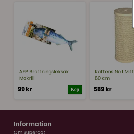
AFP Brottningsleksak
Kattens No.1 Mit
Makrill
80 cm
99 kr
589 kr
Köp
Information
Om Supercat