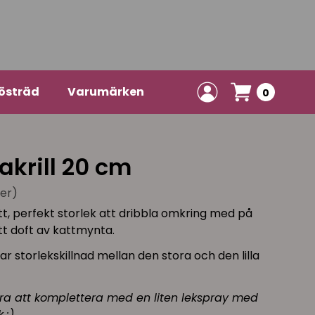
östräd
Varumärken
0
akrill 20 cm
ner)
katt, perfekt storlek att dribbla omkring med på
tt doft av kattmynta.
sar storlekskillnad mellan den stora och den lilla
a att komplettera med en liten lekspray med
 :)