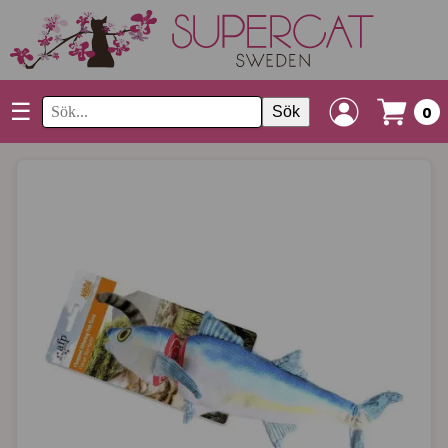
☰
Sök
0