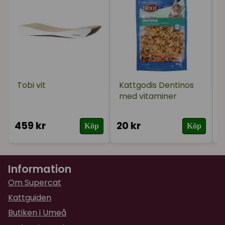
Tobi vit
Kattgodis Dentinos
med vitaminer
459 kr
20 kr
8
Köp
Köp
Information
Om Supercat
Kattguiden
Butiken i Umeå