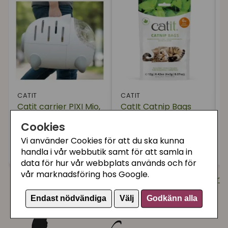
Kattmynta
Välj Kattbur
Klippa katt med trimmer
CATIT
CATIT
Catit carrier PIXI Mio,
CatIt Catnip Bags
med dyna
6x2 g
Cookies
Vi använder Cookies för att du ska kunna
995 kr
79 kr
1
Köp
Köp
handla i vår webbutik samt för att samla in
data för hur vår webbplats används och för
vår marknadsföring hos Google.
Visa fler nyheter
Endast nödvändiga
Välj
Godkänn alla