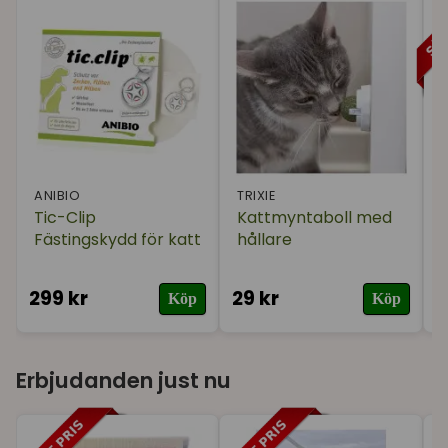
ANIBIO
TRIXIE
Tic-Clip
Kattmyntaboll med
Fästingskydd för katt
hållare
s
299 kr
29 kr
6
Köp
Köp
Kattiga prylar till
Erbjudanden just nu
Många köper
kattälskaren
just nu