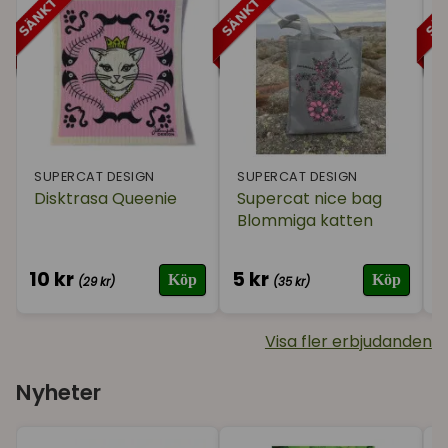
→
Shoppa nu
Kattleksaker
Kattgodis
Kattprylar till hemmet
SUPERCAT DESIGN
SUPERCAT DESIGN
Disktrasa Queenie
Supercat nice bag
Blommiga katten
s
10 kr
5 kr
6
Köp
Köp
(29 kr)
(35 kr)
Visa fler erbjudanden
Katthalsband
Nyheter
Kattguiden, läs
om:
→
Shoppa nu