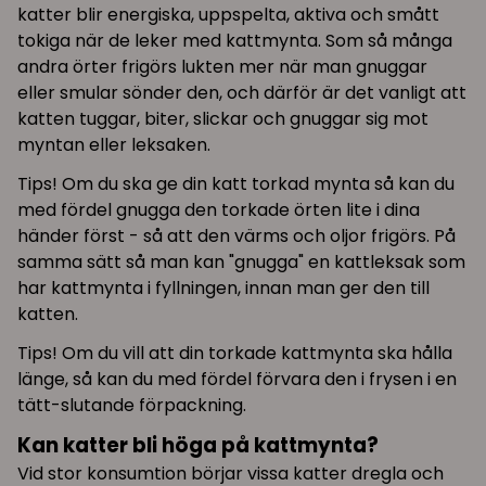
katter blir energiska, uppspelta, aktiva och smått
tokiga när de leker med kattmynta. Som så många
andra örter frigörs lukten mer när man gnuggar
eller smular sönder den, och därför är det vanligt att
katten tuggar, biter, slickar och gnuggar sig mot
myntan eller leksaken.
Tips! Om du ska ge din katt torkad mynta så kan du
med fördel gnugga den torkade örten lite i dina
händer först - så att den värms och oljor frigörs. På
samma sätt så man kan "gnugga" en kattleksak som
har kattmynta i fyllningen, innan man ger den till
katten.
Tips! Om du vill att din torkade kattmynta ska hålla
länge, så kan du med fördel förvara den i frysen i en
tätt-slutande förpackning.
Kan katter bli höga på kattmynta?
Vid stor konsumtion börjar vissa katter dregla och