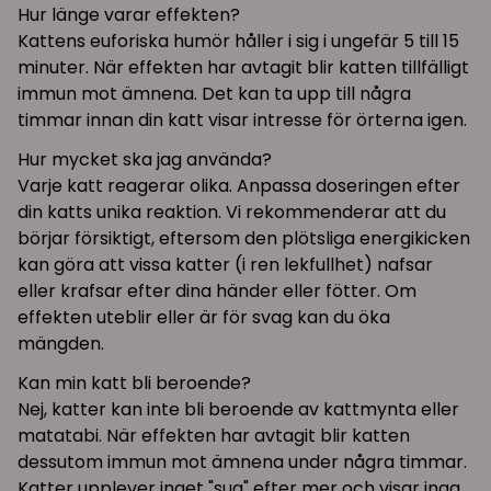
Hur länge varar effekten?
Kattens euforiska humör håller i sig i ungefär 5 till 15
minuter. När effekten har avtagit blir katten tillfälligt
immun mot ämnena. Det kan ta upp till några
timmar innan din katt visar intresse för örterna igen.
Hur mycket ska jag använda?
Varje katt reagerar olika. Anpassa doseringen efter
din katts unika reaktion. Vi rekommenderar att du
börjar försiktigt, eftersom den plötsliga energikicken
kan göra att vissa katter (i ren lekfullhet) nafsar
eller krafsar efter dina händer eller fötter. Om
effekten uteblir eller är för svag kan du öka
mängden.
Kan min katt bli beroende?
Nej, katter kan inte bli beroende av kattmynta eller
matatabi. När effekten har avtagit blir katten
dessutom immun mot ämnena under några timmar.
Katter upplever inget "sug" efter mer och visar inga