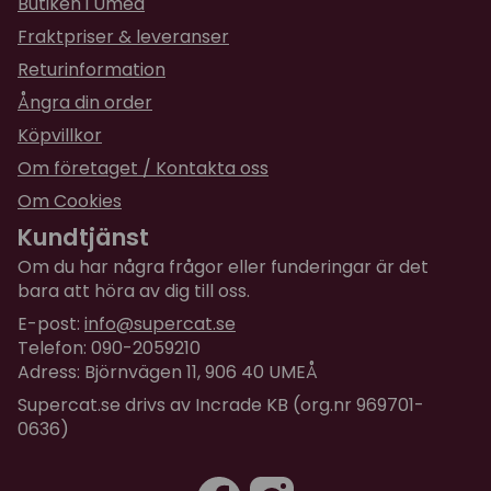
Butiken i Umeå
Fraktpriser & leveranser
Returinformation
Ångra din order
Köpvillkor
Om företaget / Kontakta oss
Om Cookies
Kundtjänst
Om du har några frågor eller funderingar är det
bara att höra av dig till oss.
E-post:
info@supercat.se
Telefon: 090-2059210
Adress: Björnvägen 11, 906 40 UMEÅ
Supercat.se drivs av Incrade KB (org.nr 969701-
0636)