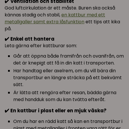
✔️ Ventilation och stabilitet
God luftcirkulation är ett måste. Buren ska också
kännas stadig och stabil,
en kattbur med ett
metallgaller samt extra låsfunktion
ett tips att kika
på.
✔️ Enkel att hantera
Leta gärna efter kattburar som:
Går att öppna både framifrån och ovanifrån, om
det är knepigt att få in din katt i transporten.
Har handtag eller axelrem, om du vill bära din
transportbur en längre sträcka på ett bekvämt
sätt.
Är lätta att rengöra efter resan, bädda gärna
med handduk som du kan tvätta efteråt.
✔️ En kattbur i plast eller en mjuk väska?
Om du har en rädd katt så kan en transportbur i
plast med metallgaller i fronten vara rätt för er.