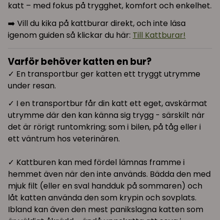
katt – med fokus på trygghet, komfort och enkelhet.
➡️ Vill du kika på kattburar direkt, och inte läsa
igenom guiden så klickar du här:
Till Kattburar!
Varför behöver katten en bur?
✓ En transportbur ger katten ett tryggt utrymme
under resan.
✓ I en transportbur får din katt ett eget, avskärmat
utrymme där den kan känna sig trygg - särskilt när
det är rörigt runtomkring; som i bilen, på tåg eller i
ett väntrum hos veterinären.
✓ Kattburen kan med fördel lämnas framme i
hemmet även när den inte används. Bädda den med
mjuk filt (eller en sval handduk på sommaren) och
låt katten använda den som krypin och sovplats.
Ibland kan även den mest panikslagna katten som