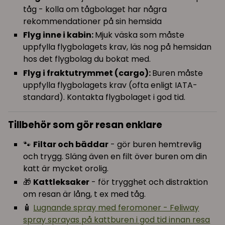
tåg - kolla om tågbolaget har några
rekommendationer på sin hemsida
Flyg inne i kabin:
Mjuk väska som måste
uppfylla flygbolagets krav, läs nog på hemsidan
hos det flygbolag du bokat med.
Flyg i fraktutrymmet (cargo):
Buren måste
uppfylla flygbolagets krav (ofta enligt IATA-
standard). Kontakta flygbolaget i god tid.
Tillbehör som gör resan enklare
🐾
Filtar och bäddar
- gör buren hemtrevlig
och trygg. Släng även en filt över buren om din
katt är mycket orolig.
🎁
Kattleksaker
- för trygghet och distraktion
om resan är lång, t ex med tåg.
🧴
Lugnande spray med feromoner - Feliway
spray sprayas på kattburen i god tid innan resa