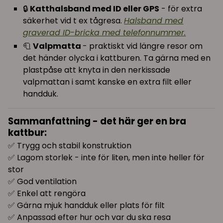
🔒
Katthalsband med ID eller GPS
- för extra
säkerhet vid t ex tågresa.
Halsband med
graverad ID-bricka med telefonnummer.
🧻
Valpmatta
- praktiskt vid längre resor om
det händer olycka i kattburen. Ta gärna med en
plastpåse att knyta in den nerkissade
valpmattan i samt kanske en extra filt eller
handduk.
Sammanfattning - det här ger en bra
kattbur:
✅ Trygg och stabil konstruktion
✅ Lagom storlek - inte för liten, men inte heller för
stor
✅ God ventilation
✅ Enkel att rengöra
✅ Gärna mjuk handduk eller plats för filt
✅ Anpassad efter hur och var du ska resa