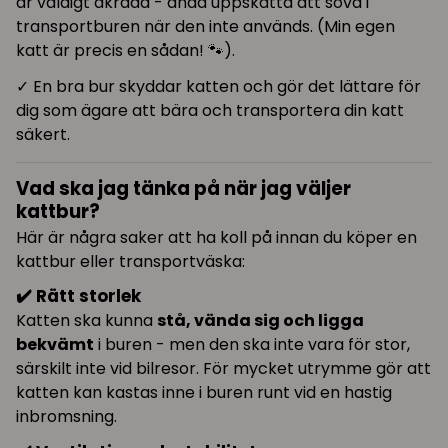
är väldigt åkrädd - ändå uppskatta att sova i
transportburen när den inte används. (Min egen
katt är precis en sådan! 🐾).
✓ En bra bur skyddar katten och gör det lättare för
dig som ägare att bära och transportera din katt
säkert.
Vad ska jag tänka på när jag väljer
kattbur?
Här är några saker att ha koll på innan du köper en
kattbur eller transportväska:
✔️ Rätt storlek
Katten ska kunna
stå, vända sig och ligga
bekvämt
i buren - men den ska inte vara för stor,
särskilt inte vid bilresor. För mycket utrymme gör att
katten kan kastas inne i buren runt vid en hastig
inbromsning.