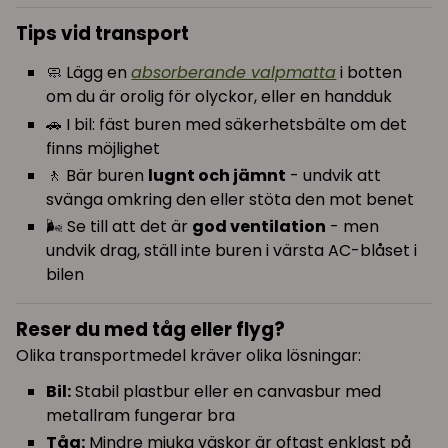
Tips vid transport
🧼 Lägg en
absorberande valpmatta
i botten
om du är orolig för olyckor, eller en handduk
🚗 I bil: fäst buren med säkerhetsbälte om det
finns möjlighet
🚶 Bär buren
lugnt och jämnt
- undvik att
svänga omkring den eller stöta den mot benet
🌬 Se till att det är
god ventilation
- men
undvik drag, ställ inte buren i värsta AC-blåset i
bilen
Reser du med tåg eller flyg?
Olika transportmedel kräver olika lösningar:
Bil:
Stabil plastbur eller en canvasbur med
metallram fungerar bra
Tåg:
Mindre mjuka väskor är oftast enklast på