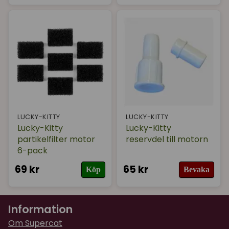
LUCKY-KITTY
LUCKY-KITTY
Lucky-Kitty
Lucky-Kitty
partikelfilter motor
reservdel till motorn
6-pack
69 kr
65 kr
Köp
Bevaka
Information
Om Supercat