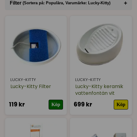
Keramikfontänen är även riktigt hygienisk - det är
+
Filter
(Sortera på: Populära, Varumärke: Lucky-Kitty)
snabbt och lätt att rengöra den eftersom den är
Sortera på
(Populära)
gjord av högbränt porslinsgods med en rundad
design (därmed har den inga oåtkomliga skrymslen
Varumärke
(Lucky-Kitty)
och vrår). Lucky-Kitty vattenfontän tål maskindisk
och kan användas helt utan filter.
I lager
LUCKY-KITTY
LUCKY-KITTY
Lucky-Kitty Filter
Lucky-Kitty keramik
vattenfontän vit
119 kr
699 kr
Köp
Köp