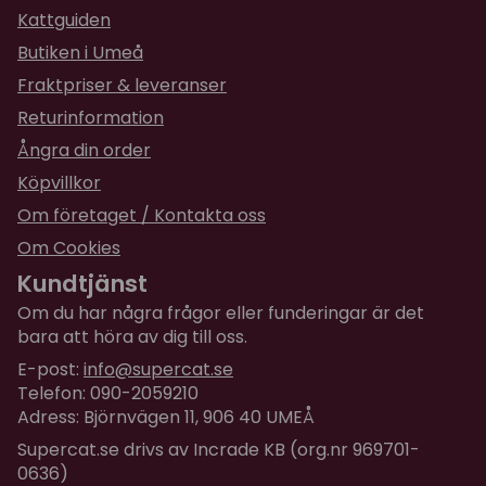
Kattguiden
Butiken i Umeå
Fraktpriser & leveranser
Returinformation
Ångra din order
Köpvillkor
Om företaget / Kontakta oss
Om Cookies
Kundtjänst
Om du har några frågor eller funderingar är det
bara att höra av dig till oss.
E-post:
info@supercat.se
Telefon: 090-2059210
Adress: Björnvägen 11, 906 40 UMEÅ
Supercat.se drivs av Incrade KB (org.nr 969701-
0636)