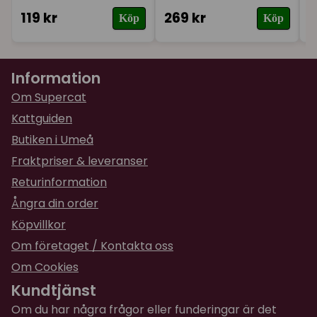
119 kr
269 kr
1
Köp
Köp
Information
Om Supercat
Kattguiden
Butiken i Umeå
Fraktpriser & leveranser
Returinformation
Ångra din order
Köpvillkor
Om företaget / Kontakta oss
Om Cookies
Kundtjänst
Om du har några frågor eller funderingar är det