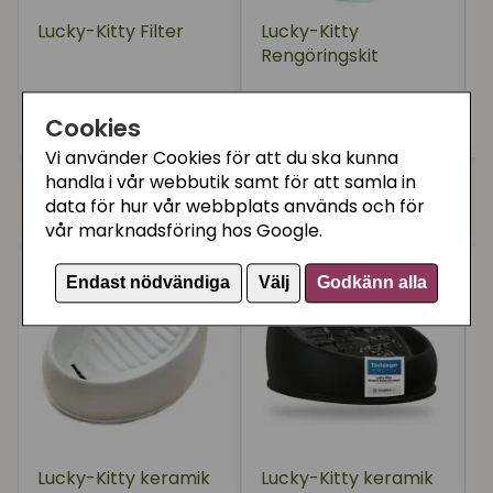
Lucky-Kitty Filter
Lucky-Kitty
Rengöringskit
119 kr
79 kr
2
Cookies
Köp
Bevaka
Vi använder Cookies för att du ska kunna
handla i vår webbutik samt för att samla in
Du kanske också gillar
data för hur vår webbplats används och för
vår marknadsföring hos Google.
Endast nödvändiga
Välj
Godkänn alla
Lucky-Kitty keramik
Lucky-Kitty keramik