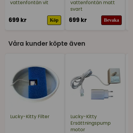
vattenfontän vit
vattenfontän matt
svart
699 kr
699 kr
6
Köp
Bevaka
Våra kunder köpte även
Lucky-Kitty Filter
Lucky-Kitty
Ersättningspump
motor