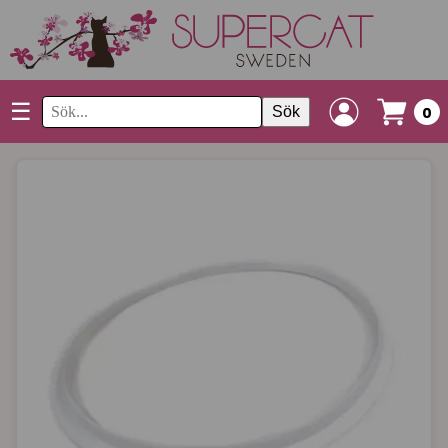
☰
Sök
0