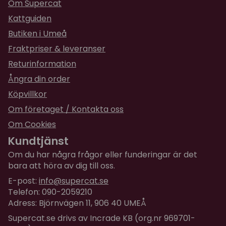
Bilbältes/bagage rem
Om Supercat
Kattguiden
Storlek
Large:
48,2 x 29,8 x 29,2 cm (maxvikt djur 10
Butiken i Umeå
kg, väskans vikt ca 2,1 kg)
Fraktpriser & leveranser
Returinformation
Ångra din order
Köpvillkor
Om företaget / Kontakta oss
Om Cookies
Kundtjänst
Om du har några frågor eller funderingar är det
bara att höra av dig till oss.
E-post:
info@supercat.se
Telefon: 090-2059210
Adress: Björnvägen 11, 906 40 UMEÅ
Supercat.se drivs av Incrade KB (org.nr 969701-