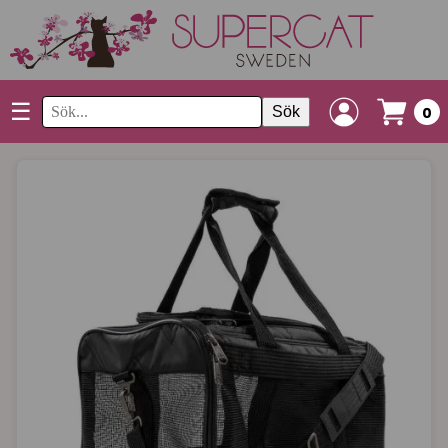
☰
Sök
0