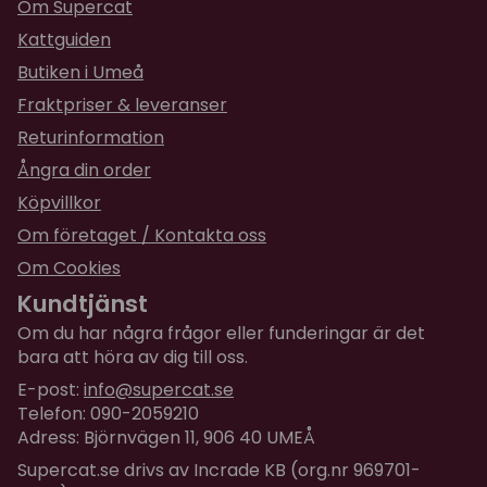
Bilbältes/bagage rem
Om Supercat
Kattguiden
Väskans mått:
Butiken i Umeå
Medium:
43 x 27(h) x 28(b) cm (maxvikt djur 7 kg,
väskans vikt ca 1 kg)
Fraktpriser & leveranser
Returinformation
Ångra din order
Köpvillkor
Om företaget / Kontakta oss
Om Cookies
Kundtjänst
Om du har några frågor eller funderingar är det
bara att höra av dig till oss.
E-post:
info@supercat.se
Telefon: 090-2059210
Adress: Björnvägen 11, 906 40 UMEÅ
Supercat.se drivs av Incrade KB (org.nr 969701-