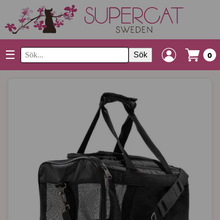
☰
Sök
0