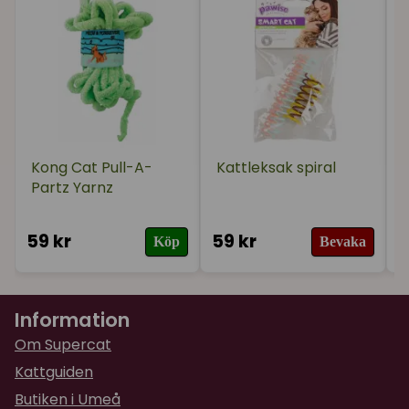
Kong Cat Pull-A-
Kattleksak spiral
Partz Yarnz
59 kr
59 kr
5
Köp
Bevaka
Information
Om Supercat
Kattguiden
Butiken i Umeå