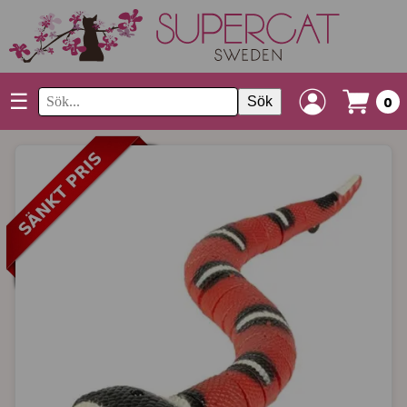
☰
Sök
0