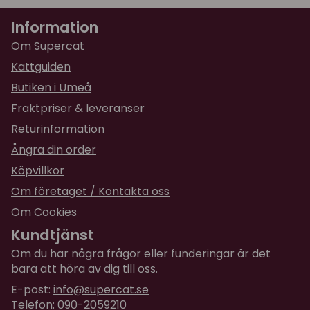
Har gått så kort tid för att ge ett bra omdöme
Information
men det luktade gott och doften avtog snabbt
och än så länge har ingen klöst på soffan
Om Supercat
Kattguiden
Butiken i Umeå
Fraktpriser & leveranser
Returinformation
Ångra din order
Köpvillkor
Om företaget / Kontakta oss
Om Cookies
Kundtjänst
Om du har några frågor eller funderingar är det
bara att höra av dig till oss.
E-post:
info@supercat.se
Telefon: 090-2059210