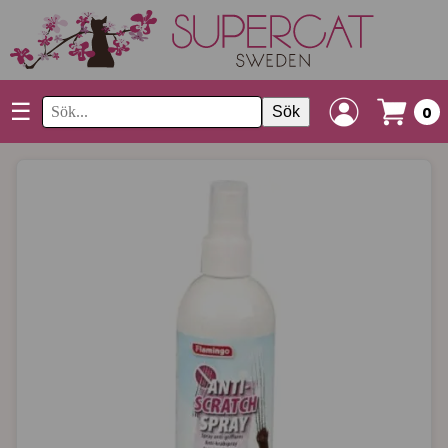
☰
Sök
0