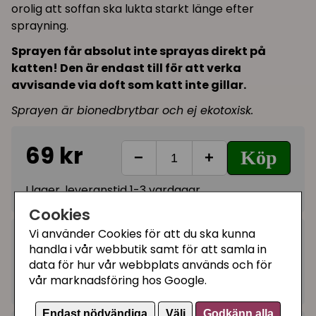
orolig att soffan ska lukta starkt länge efter
sprayning.
Sprayen får absolut inte sprayas direkt på
katten! Den är endast till för att verka
avvisande via doft som katt inte gillar.
Sprayen är bionedbrytbar och ej ekotoxisk.
69 kr
Köp
−
+
I lager, leveranstid 1-3 vardagar
Cookies
Vi använder Cookies för att du ska kunna
Kategorier:
handla i vår webbutik samt för att samla in
Övrig vård
data för hur vår webbplats används och för
vår marknadsföring hos Google.
Artikelnummer:
5400274984702
Endast nödvändiga
Välj
Godkänn alla