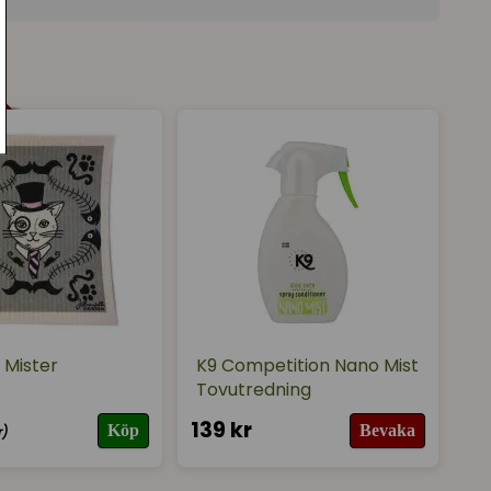
 Mister
K9 Competition Nano Mist
Tovutredning
139 kr
Köp
Bevaka
r)