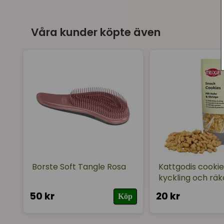
Våra kunder köpte även
Borste Soft Tangle Rosa
Kattgodis cooki
kyckling och räk
50 kr
20 kr
Köp