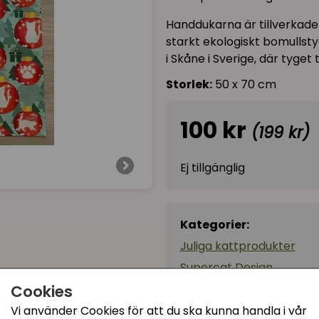
Handdukarna är tillverkade
starkt ekologiskt bomullsty
i Skåne i Sverige, där tyge
Storlek:
50 x 70 cm
100 kr
(199 kr)
Ej tillgänglig
Kategorier:
Juliga kattprodukter
Supercat Design
Cookies
Till köket
Artikelnummer:
6586
Vi använder Cookies för att du ska kunna handla i vår