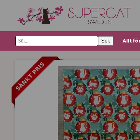
Allt fö
Sök