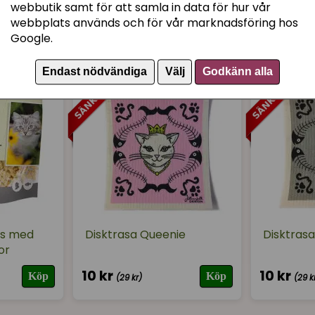
webbutik samt för att samla in data för hur vår
webbplats används och för vår marknadsföring hos
Google.
Endast nödvändiga
Välj
Godkänn alla
es med
Disktrasa Queenie
Disktrasa
or
10 kr
10 kr
Köp
Köp
(29 kr)
(29 k