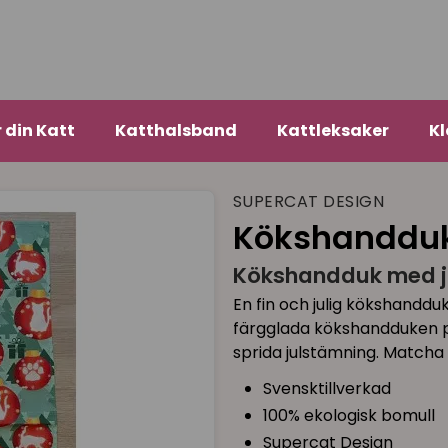
r din Katt
Katthalsband
Kattleksaker
Kl
SUPERCAT DESIGN
Kökshandduk 
Kökshandduk med j
En fin och julig kökshandd
färgglada kökshandduken pryd
sprida julstämning. Matcha
Svensktillverkad
100% ekologisk bomull
Supercat Design