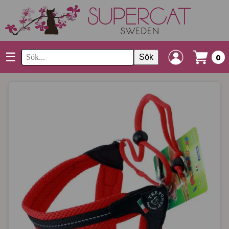
☰
Sök
0