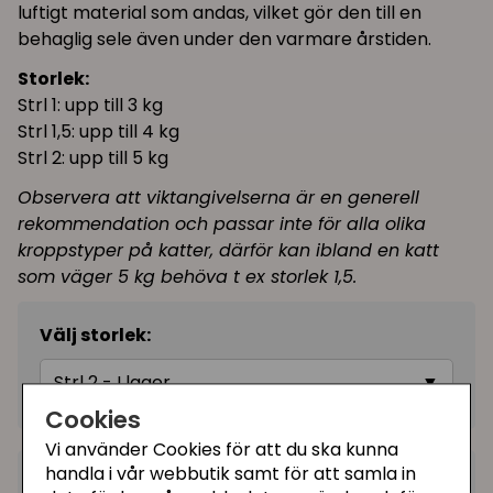
luftigt material som andas, vilket gör den till en
behaglig sele även under den varmare årstiden.
Storlek:
Strl 1: upp till 3 kg
Strl 1,5: upp till 4 kg
Strl 2: upp till 5 kg
Observera att viktangivelserna är en generell
rekommendation och passar inte för alla olika
kroppstyper på katter, därför kan ibland en katt
som väger 5 kg behöva t ex storlek 1,5.
Välj storlek:
Strl 2 - I lager
▼
Cookies
Vi använder Cookies för att du ska kunna
handla i vår webbutik samt för att samla in