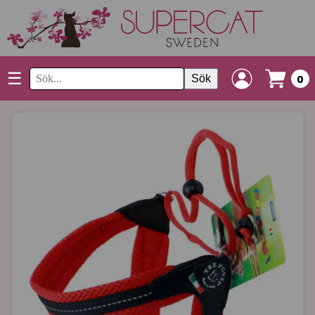
☰
Sök
0