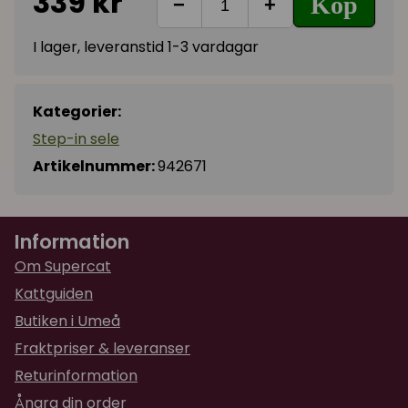
339 kr
Köp
−
+
I lager, leveranstid 1-3 vardagar
Kategorier:
Step-in sele
Artikelnummer:
942671
Information
Om Supercat
Kattguiden
Butiken i Umeå
Fraktpriser & leveranser
Returinformation
Ångra din order