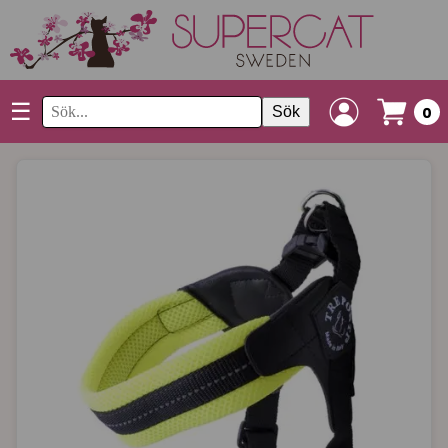
☰
Sök
0