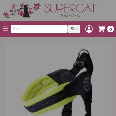
☰
Sök
0